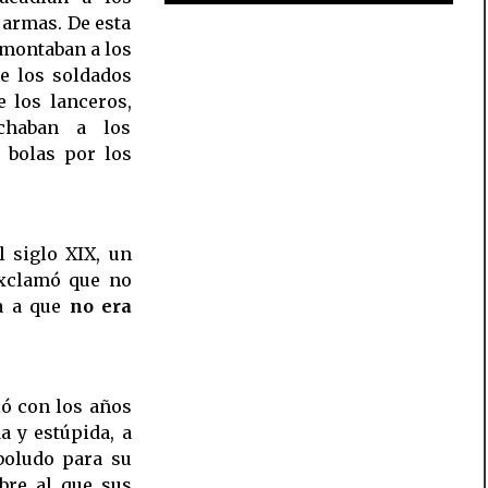
 armas. De esta
montaban a los
de los soldados
los lanceros,
chaban a los
 bolas por los
l siglo XIX, un
exclamó que no
ia a que
no era
ió con los años
y estúpida, a
boludo para su
bre al que sus