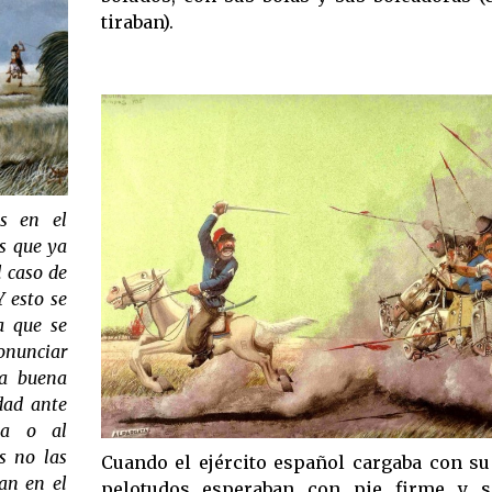
tiraban).
es en el
s que ya
l caso de
Y esto se
a que se
ronunciar
na buena
dad ante
ta o al
os no las
Cuando el ejército español cargaba con su 
an en el
pelotudos esperaban con pie firme y 