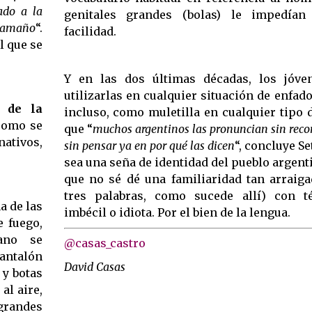
ado a la
genitales grandes (bolas) le impedía
tamaño
“.
facilidad.
l que se
Y en las dos últimas décadas, los jóve
utilizarlas en cualquier situación de enfado
s de la
incluso, como muletilla en cualquier tipo d
como se
que “
muchos argentinos las pronuncian sin recor
ativos,
sin pensar ya en por qué las dicen
“, concluye S
sea una seña de identidad del pueblo argen
que no sé dé una familiaridad tan arraiga
tres palabras, como sucede allí) con 
a de las
imbécil o idiota. Por el bien de la lengua.
 fuego,
dano se
@casas_castro
pantalón
David Casas
 y botas
al aire,
 grandes