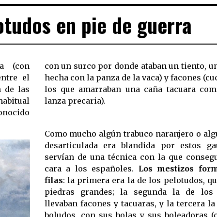
otudos en pie de guerra
a (con
con un surco por donde ataban un tiento, un
ntre el
hecha con la panza de la vaca) y facones (cu
n de las
los que amarraban una caña tacuara com
habitual
lanza precaria).
conocido
Como mucho algún trabuco naranjero o alg
desarticulada era blandida por estos g
servían de una técnica con la que consegu
cara a los españoles.
Los mestizos for
filas
: la primera era la de los pelotudos, 
piedras grandes; la segunda la de los 
llevaban facones y tacuaras, y la tercera la
boludos, con sus bolas y sus boleadoras (