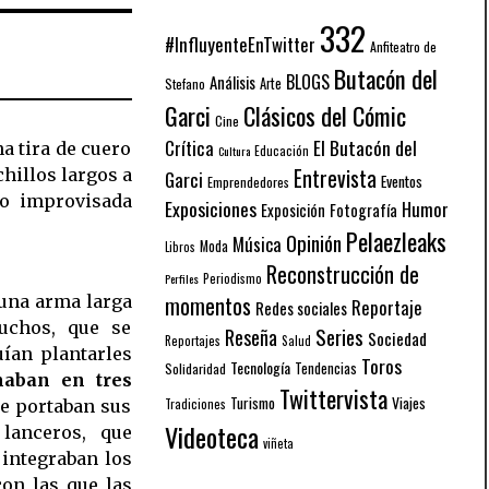
332
#InfluyenteEnTwitter
Anfiteatro de
Butacón del
BLOGS
Análisis
Arte
Stefano
Garci
Clásicos del Cómic
Cine
El Butacón del
Crítica
a tira de cuero
Educación
Cultura
Entrevista
chillos largos a
Garci
Eventos
Emprendedores
o improvisada
Exposiciones
Humor
Exposición
Fotografía
Pelaezleaks
Opinión
Música
Moda
Libros
Reconstrucción de
Periodismo
Perfiles
momentos
una arma larga
Reportaje
Redes sociales
auchos, que se
Series
Reseña
Sociedad
Reportajes
Salud
ían plantarles
Toros
Tecnología
Solidaridad
Tendencias
maban en tres
Twittervista
Turismo
Viajes
Tradiciones
que portaban sus
Videoteca
lanceros, que
viñeta
 integraban los
con las que las