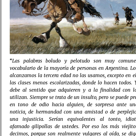
“
Las palabras boludo y pelotudo son muy comun
vocabulario de la mayoría de personas en Argentina. Lo
alcanzamos la tercera edad no las usamos, excepto en e
las clases menos escolarizadas, donde lo hacen todos. 
debe al sentido que adquieren y a la finalidad con l
utilizan. Siempre se trata de un insulto, pero se puede p
en tono de odio hacia alguien, de sorpresa ante u
noticia, de hermandad con una amistad o de perpleji
una injusticia. Serían equivalentes al tonto, idio
afamado
gilipollas de ustedes. Por eso los más viejit
decimos, porque son realmente vulgares al oído, se dig