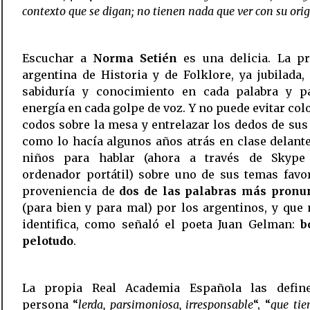
contexto que se digan; no tienen nada que ver con su ori
Escuchar a
Norma Setién
es una delicia. La pr
argentina de Historia y de Folklore, ya jubilada
sabiduría y conocimiento en cada palabra y p
energía en cada golpe de voz. Y no puede evitar col
codos sobre la mesa y entrelazar los dedos de su
como lo hacía algunos años atrás en clase delante 
niños para hablar (ahora a través de Skyp
ordenador portátil) sobre uno de sus temas favor
proveniencia de
dos de las palabras más pronu
(para bien y para mal) por los argentinos, y que
identifica, como señaló el poeta Juan Gelman: 
b
pelotudo
.
La propia Real Academia Española las defi
persona “
lerda, parsimoniosa, irresponsable
“, “
que tie