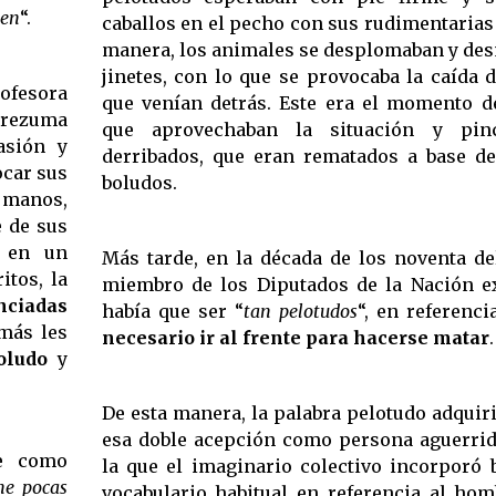
gen
“.
caballos en el pecho con sus rudimentarias
manera, los animales se desplomaban y des
jinetes, con lo que se provocaba la caída 
ofesora
que venían detrás. Este era el momento de 
, rezuma
que aprovechaban la situación y pin
asión y
derribados, que eran rematados a base de
ocar sus
boludos.
s manos,
de sus
e en un
Más tarde, en la década de los noventa de
itos, la
miembro de los Diputados de la Nación 
nciadas
había que ser “
tan pelotudos
“, en referenc
 más les
necesario ir al frente para hacerse matar
.
oludo
 y
De esta manera, la palabra pelotudo adquir
esa doble acepción como persona aguerrida 
ne como
la que el imaginario colectivo incorporó 
ne pocas
vocabulario habitual en referencia al hom