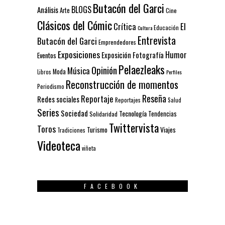
Butacón del Garci
BLOGS
Análisis
Arte
Cine
Clásicos del Cómic
El
Crítica
Educación
Cultura
Entrevista
Butacón del Garci
Emprendedores
Exposiciones
Humor
Exposición
Fotografía
Eventos
Pelaezleaks
Opinión
Música
Moda
Libros
Perfiles
Reconstrucción de momentos
Periodismo
Reseña
Reportaje
Redes sociales
Reportajes
Salud
Series
Sociedad
Tecnología
Solidaridad
Tendencias
Twittervista
Toros
Turismo
Viajes
Tradiciones
Videoteca
viñeta
FACEBOOK