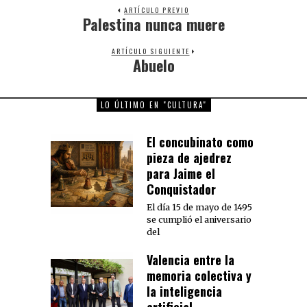
ARTÍCULO PREVIO
Palestina nunca muere
Previous
post:
ARTÍCULO SIGUIENTE
Abuelo
Next
post:
LO ÚLTIMO EN "CULTURA"
El concubinato como
pieza de ajedrez
para Jaime el
Conquistador
El día 15 de mayo de 1495
se cumplió el aniversario
del
Valencia entre la
memoria colectiva y
la inteligencia
artificial