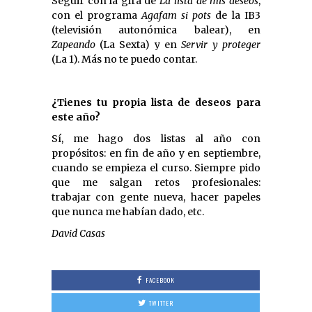
Seguir con la gira de
La lista de mis deseos
,
con el programa
Agafam si pots
de la IB3
(televisión autonómica balear), en
Zapeando
(La Sexta) y en
Servir y proteger
(La 1). Más no te puedo contar.
¿Tienes tu propia lista de deseos para
este año?
Sí, me hago dos listas al año con
propósitos: en fin de año y en septiembre,
cuando se empieza el curso. Siempre pido
que me salgan retos profesionales:
trabajar con gente nueva, hacer papeles
que nunca me habían dado, etc.
David Casas
FACEBOOK
TWITTER