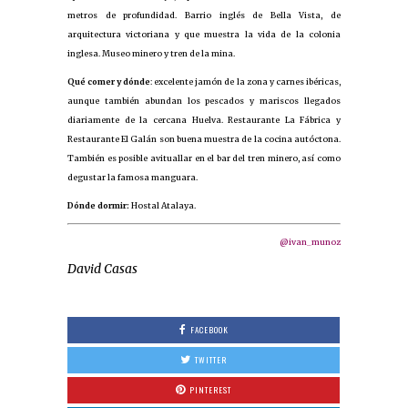
metros de profundidad. Barrio inglés de Bella Vista, de
arquitectura victoriana y que muestra la vida de la colonia
inglesa. Museo minero y tren de la mina.
Qué comer y dónde
: excelente jamón de la zona y carnes ibéricas,
aunque también abundan los pescados y mariscos llegados
diariamente de la cercana Huelva. Restaurante La Fábrica y
Restaurante El Galán son buena muestra de la cocina autóctona.
También es posible avituallar en el bar del tren minero, así como
degustar la famosa manguara.
Dónde dormir:
Hostal Atalaya.
@ivan_munoz
David Casas
FACEBOOK
TWITTER
PINTEREST