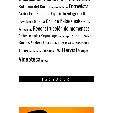
Entrevista
Butacón del Garci
Emprendedores
Exposiciones
Humor
Exposición
Fotografía
Eventos
Pelaezleaks
Opinión
Música
Moda
Libros
Perfiles
Reconstrucción de momentos
Periodismo
Reseña
Reportaje
Redes sociales
Reportajes
Salud
Series
Sociedad
Tecnología
Solidaridad
Tendencias
Twittervista
Toros
Turismo
Viajes
Tradiciones
Videoteca
viñeta
FACEBOOK