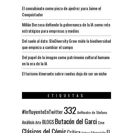
El concubinato como pieza de ajedrez para Jaime el
Conquistador
Millán Berzosa defiende la gobernanza de la IA como reto
estratégico para empresas y medios
Del suelo al dato: BioDiversity Grow mide la biodiversidad
que empieza a cambiar el campo
Del papel de la imagen como patrimonio cultural humano
en la era de la IA
El turismo itinerante sobre ruedas deja de ser un nicho
ETIQUETAS
332
#InfluyenteEnTwitter
Anfiteatro de Stefano
Butacón del Garci
BLOGS
Análisis
Arte
Cine
Clásicos del Cómic
El
Crítica
Educación
Cultura