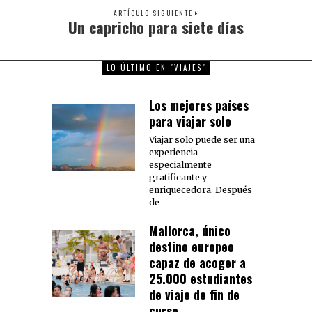
ARTÍCULO SIGUIENTE
Un capricho para siete días
Next
post:
LO ÚLTIMO EN "VIAJES"
Los mejores países
para viajar solo
Viajar solo puede ser una
experiencia
especialmente
gratificante y
enriquecedora. Después
de
Mallorca, único
destino europeo
capaz de acoger a
25.000 estudiantes
de viaje de fin de
curso