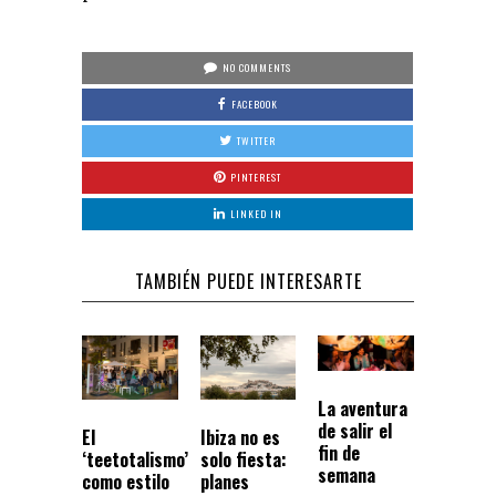
NO COMMENTS
FACEBOOK
TWITTER
PINTEREST
LINKED IN
TAMBIÉN PUEDE INTERESARTE
La aventura
de salir el
El
Ibiza no es
fin de
‘teetotalismo’
solo fiesta:
semana
como estilo
planes