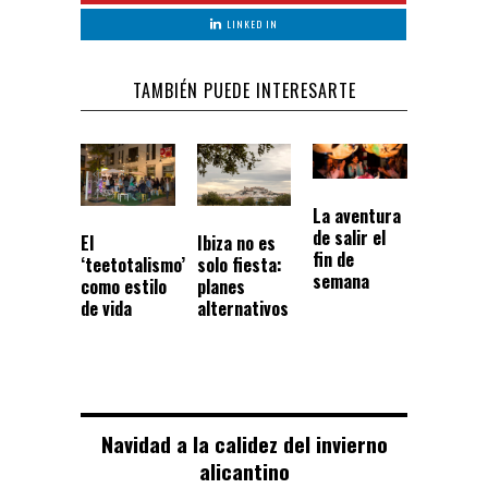
LINKED IN
TAMBIÉN PUEDE INTERESARTE
La aventura
de salir el
El
Ibiza no es
fin de
‘teetotalismo’
solo fiesta:
semana
como estilo
planes
de vida
alternativos
Navidad a la calidez del invierno
alicantino