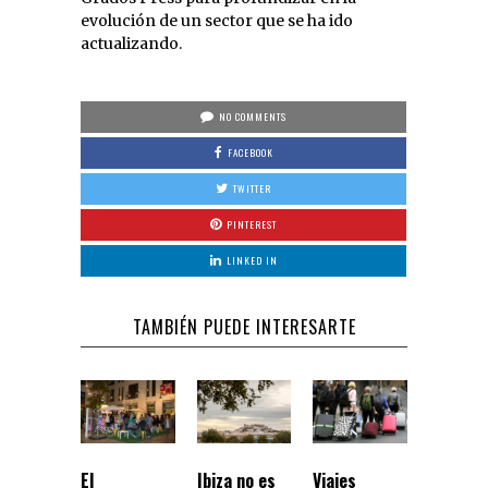
evolución de un sector que se ha ido
actualizando.
NO COMMENTS
FACEBOOK
TWITTER
PINTEREST
LINKED IN
TAMBIÉN PUEDE INTERESARTE
El
Ibiza no es
Viajes