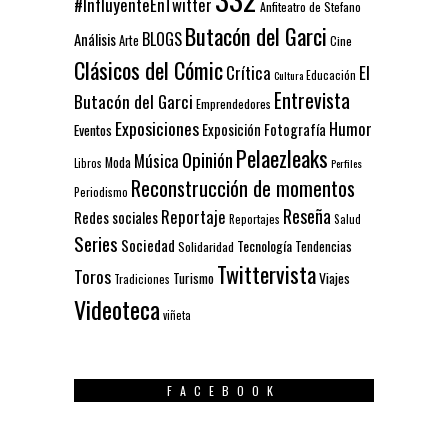
#InfluyenteEnTwitter
Anfiteatro de Stefano
Butacón del Garci
BLOGS
Análisis
Arte
Cine
Clásicos del Cómic
El
Crítica
Educación
Cultura
Entrevista
Butacón del Garci
Emprendedores
Exposiciones
Humor
Exposición
Fotografía
Eventos
Pelaezleaks
Opinión
Música
Moda
Libros
Perfiles
Reconstrucción de momentos
Periodismo
Reseña
Reportaje
Redes sociales
Reportajes
Salud
Series
Sociedad
Tecnología
Solidaridad
Tendencias
Twittervista
Toros
Turismo
Viajes
Tradiciones
Videoteca
viñeta
FACEBOOK