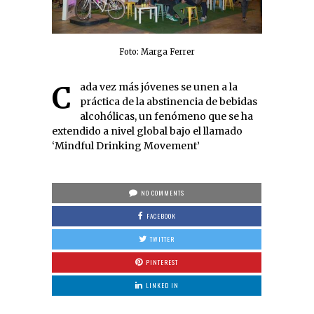
Foto: Marga Ferrer
Cada vez más jóvenes se unen a la
práctica de la abstinencia de bebidas
alcohólicas, un fenómeno que se ha
extendido a nivel global bajo el llamado
‘Mindful Drinking Movement’
NO COMMENTS
FACEBOOK
TWITTER
PINTEREST
LINKED IN