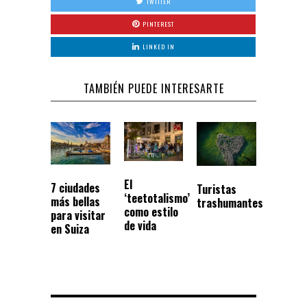
TWITTER
PINTEREST
LINKED IN
TAMBIÉN PUEDE INTERESARTE
El
7 ciudades
Turistas
‘teetotalismo’
más bellas
trashumantes
como estilo
para visitar
de vida
en Suiza