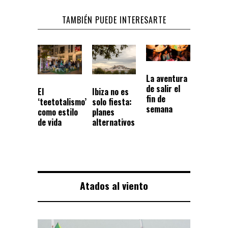
TAMBIÉN PUEDE INTERESARTE
La aventura
de salir el
El
Ibiza no es
fin de
‘teetotalismo’
solo fiesta:
semana
como estilo
planes
de vida
alternativos
Atados al viento