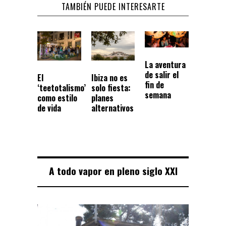
TAMBIÉN PUEDE INTERESARTE
La aventura
de salir el
El
Ibiza no es
fin de
‘teetotalismo’
solo fiesta:
semana
como estilo
planes
de vida
alternativos
A todo vapor en pleno siglo XXI