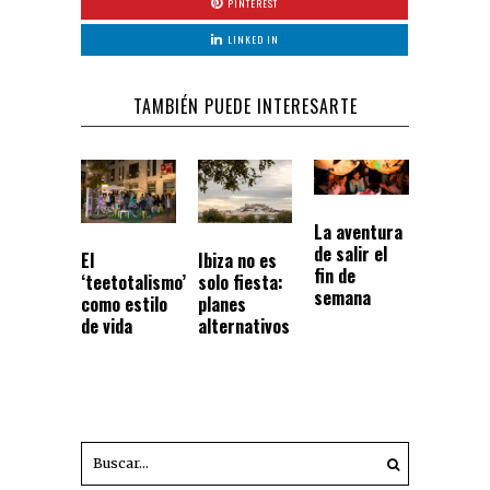
PINTEREST
LINKED IN
TAMBIÉN PUEDE INTERESARTE
La aventura
de salir el
El
Ibiza no es
fin de
‘teetotalismo’
solo fiesta:
semana
como estilo
planes
de vida
alternativos