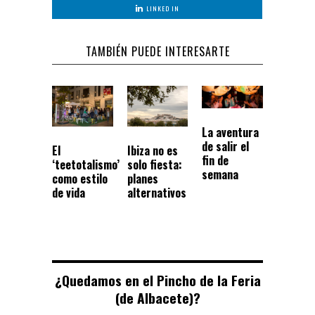
LINKED IN
TAMBIÉN PUEDE INTERESARTE
La aventura
de salir el
El
Ibiza no es
fin de
‘teetotalismo’
solo fiesta:
semana
como estilo
planes
de vida
alternativos
¿Quedamos en el Pincho de la Feria
(de Albacete)?