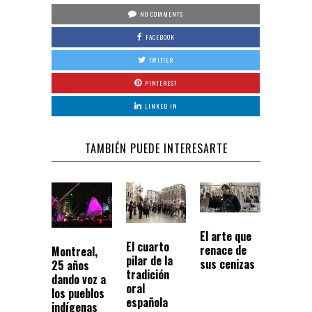
NO COMMENTS
FACEBOOK
TWITTER
PINTEREST
LINKED IN
TAMBIÉN PUEDE INTERESARTE
El arte que
El cuarto
renace de
Montreal,
pilar de la
sus cenizas
25 años
tradición
dando voz a
oral
los pueblos
española
indígenas