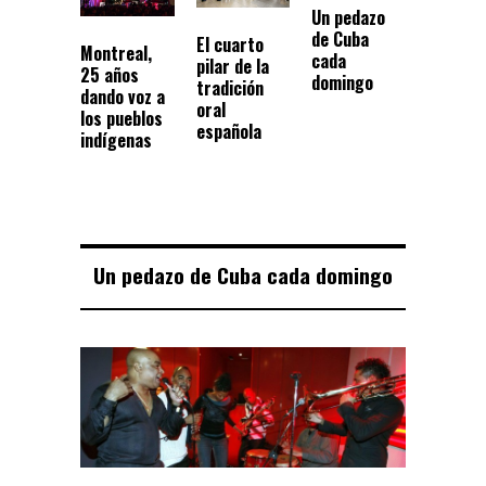
Un pedazo
de Cuba
El cuarto
Montreal,
cada
pilar de la
25 años
domingo
tradición
dando voz a
oral
los pueblos
española
indígenas
Un pedazo de Cuba cada domingo