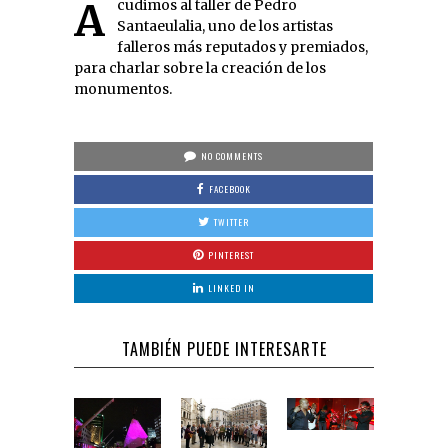
Acudimos al taller de Pedro
Santaeulalia, uno de los artistas
falleros más reputados y premiados,
para charlar sobre la creación de los
monumentos.
NO COMMENTS
FACEBOOK
TWITTER
PINTEREST
LINKED IN
TAMBIÉN PUEDE INTERESARTE