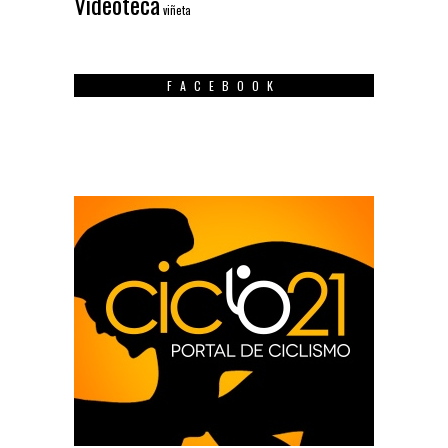
Videoteca
viñeta
FACEBOOK