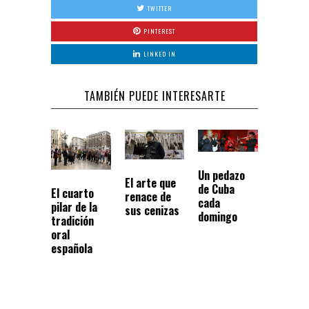
TWITTER
PINTEREST
LINKED IN
TAMBIÉN PUEDE INTERESARTE
Un pedazo
El arte que
de Cuba
El cuarto
renace de
cada
pilar de la
sus cenizas
domingo
tradición
oral
española