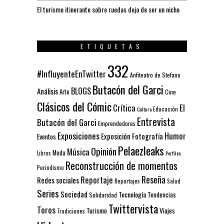
El turismo itinerante sobre ruedas deja de ser un nicho
ETIQUETAS
332
#InfluyenteEnTwitter
Anfiteatro de Stefano
Butacón del Garci
BLOGS
Análisis
Arte
Cine
Clásicos del Cómic
El
Crítica
Educación
Cultura
Entrevista
Butacón del Garci
Emprendedores
Exposiciones
Humor
Exposición
Fotografía
Eventos
Pelaezleaks
Opinión
Música
Moda
Libros
Perfiles
Reconstrucción de momentos
Periodismo
Reseña
Reportaje
Redes sociales
Reportajes
Salud
Series
Sociedad
Tecnología
Solidaridad
Tendencias
Twittervista
Toros
Turismo
Viajes
Tradiciones