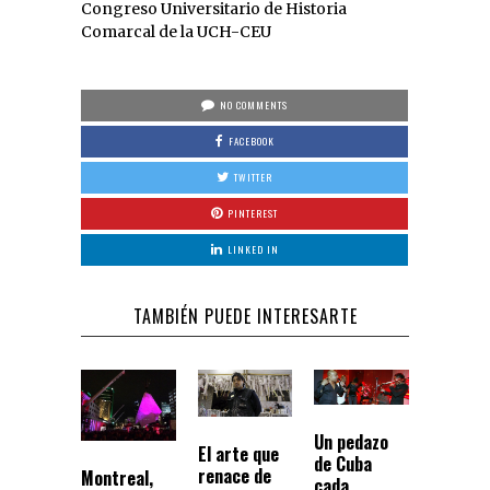
Congreso Universitario de Historia
Comarcal de la UCH-CEU
NO COMMENTS
FACEBOOK
TWITTER
PINTEREST
LINKED IN
TAMBIÉN PUEDE INTERESARTE
Un pedazo
El arte que
de Cuba
renace de
Montreal,
cada