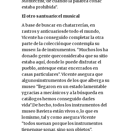
Montecrist,”de cuando la palabra coñac
estaba prohibida”.
El otro santuario:el musical
A base de buscar en chatarrerías, en
rastros y anticuariosde todo el mundo,
Vicente ha conseguido completar la otra
parte de la colecciónque contempla su
museo: la de instrumentos. “Muchos los ha
donado gente queconsideraba que su sitio
estaba aquí, donde lo puede disfrutar el
pueblo, antesque estar encerrados en
casas particulares”. Vicente asegura que
algunosinstrumentos de los que alberga su
museo “llegaron en un estado lamentable
ygracias a mecánicos y a la búsqueda en
catálogos hemos conseguido darles
vida”.De hecho, todos los instrumentos del
museo Baviera están vivos o, lo que es
lomismo, tal y como asegura Vicente
“todos suenan porque los instrumentos
tienenque sonar, sino son objetos”.