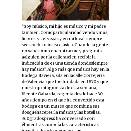
“Soy músico, mi hijo es músico y mi padre
también. Comoparticularidad vendo vinos,
licores, y cervezas y en mi local siempre
seescucha música clásica. Cuando la gente
no sabe cómo encontrarme y pregunta
aalguien por la calle suelen recibir la
indicación de es una tienda dondesiempre
hay música”. Algo más que música hay en la
Bodega Baviera, sita en lacalle Correjería
de Valencia, que fue fundada en 1870 y que
nuestroprotagonista de esta semana,
Vicente Gabarda, regenta desde hace 30
años,tiempo en el que ha convertido esta
bodega en un museo que combina sus
dosquehaceres: la música y las botellas.
360gradospress ha conversado con
élmientras conocía las características
insólitas de este negocio y las