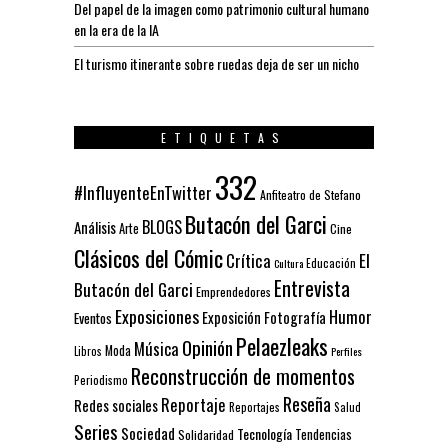
Del papel de la imagen como patrimonio cultural humano
en la era de la IA
El turismo itinerante sobre ruedas deja de ser un nicho
ETIQUETAS
332
#InfluyenteEnTwitter
Anfiteatro de Stefano
Butacón del Garci
BLOGS
Análisis
Arte
Cine
Clásicos del Cómic
El
Crítica
Educación
Cultura
Entrevista
Butacón del Garci
Emprendedores
Exposiciones
Humor
Exposición
Fotografía
Eventos
Pelaezleaks
Opinión
Música
Moda
Libros
Perfiles
Reconstrucción de momentos
Periodismo
Reseña
Reportaje
Redes sociales
Reportajes
Salud
Series
Sociedad
Tecnología
Solidaridad
Tendencias