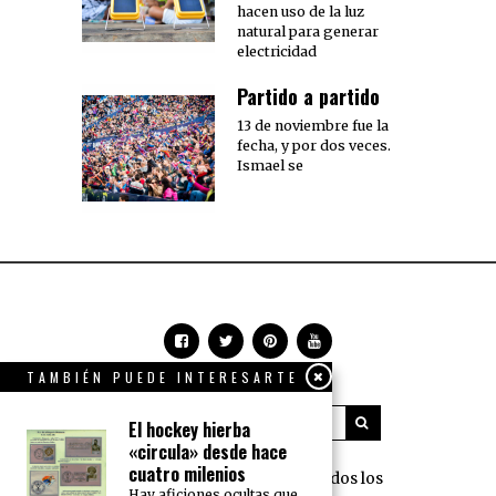
hacen uso de la luz
natural para generar
electricidad
Partido a partido
13 de noviembre fue la
fecha, y por dos veces.
Ismael se
TAMBIÉN PUEDE INTERESARTE
El hockey hierba
«circula» desde hace
cuatro milenios
360 Grados Press © 2018 Todos los
Hay aficiones ocultas que