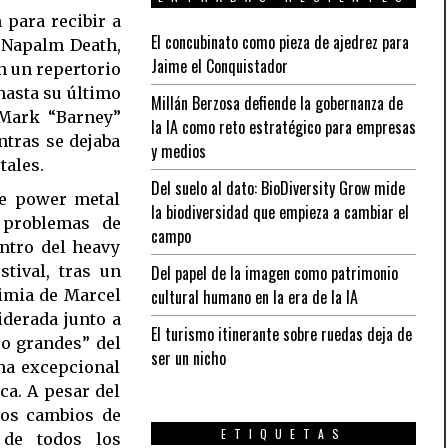
 para recibir a
El concubinato como pieza de ajedrez para
, Napalm Death,
Jaime el Conquistador
n un repertorio
asta su último
Millán Berzosa defiende la gobernanza de
 Mark “Barney”
la IA como reto estratégico para empresas
tras se dejaba
y medios
tales.
Del suelo al dato: BioDiversity Grow mide
de power metal
la biodiversidad que empieza a cambiar el
 problemas de
campo
entro del heavy
stival, tras un
Del papel de la imagen como patrimonio
timia de Marcel
cultural humano en la era de la IA
iderada junto a
El turismo itinerante sobre ruedas deja de
ro grandes” del
ser un nicho
ma excepcional
ca. A pesar del
 los cambios de
ETIQUETAS
a de todos los