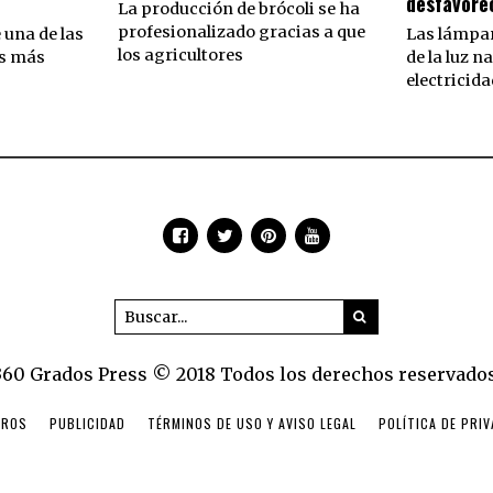
desfavore
La producción de brócoli se ha
profesionalizado gracias a que
 una de las
Las lámpar
los agricultores
es más
de la luz n
electricida
360 Grados Press © 2018 Todos los derechos reservados
TROS
PUBLICIDAD
TÉRMINOS DE USO Y AVISO LEGAL
POLÍTICA DE PRI