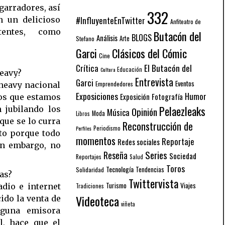
garradores, así
332
#InfluyenteEnTwitter
n un delicioso
Anfiteatro de
entes, como
Butacón del
BLOGS
Análisis
Arte
Stefano
Garci
Clásicos del Cómic
Cine
El Butacón del
Crítica
Educación
Cultura
heavy?
Entrevista
Garci
Eventos
Emprendedores
heavy nacional
Exposiciones
Humor
Exposición
Fotografía
 los que estamos
Pelaezleaks
 jubilando los
Opinión
Música
Moda
Libros
que se lo curra
Reconstrucción de
Periodismo
Perfiles
to porque todo
momentos
Reportaje
Redes sociales
in embargo, no
Series
Reseña
Sociedad
Reportajes
Salud
Toros
Tecnología
Solidaridad
Tendencias
as?
Twittervista
Turismo
Viajes
adio e internet
Tradiciones
Videoteca
ido la venta de
viñeta
nguna emisora
l, hace que el