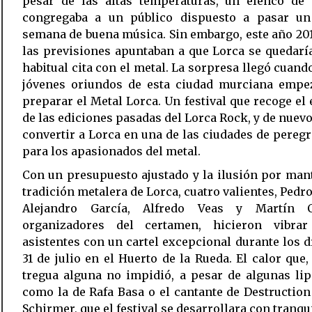
pesar de las altas temperaturas, un elenco de a
congregaba a un público dispuesto a pasar un
semana de buena música. Sin embargo, este año 20
las previsiones apuntaban a que Lorca se quedarí
habitual cita con el metal. La sorpresa llegó cuand
jóvenes oriundos de esta ciudad murciana empe
preparar el Metal Lorca. Un festival que recoge el 
de las ediciones pasadas del Lorca Rock, y de nuevo
convertir a Lorca en una de las ciudades de pereg
para los apasionados del metal.
Con un presupuesto ajustado y la ilusión por man
tradición metalera de Lorca, cuatro valientes, Pedr
Alejandro García, Alfredo Veas y Martín 
organizadores del certamen, hicieron vibra
asistentes con un cartel excepcional durante los d
31 de julio en el Huerto de la Rueda. El calor que,
tregua alguna no impidió, a pesar de algunas li
como la de Rafa Basa o el cantante de Destructio
Schirmer, que el festival se desarrollara con tranqu