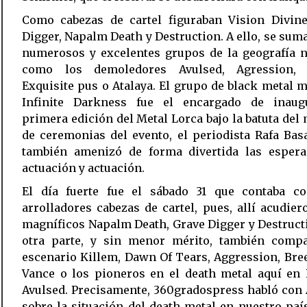
Como cabezas de cartel figuraban Vision Divine
Digger, Napalm Death y Destruction. A ello, se sum
numerosos y excelentes grupos de la geografía n
como los demoledores Avulsed, Agression, 
Exquisite pus o Atalaya. El grupo de black metal 
Infinite Darkness fue el encargado de inaug
primera edición del Metal Lorca bajo la batuta del
de ceremonias del evento, el periodista Rafa Bas
también amenizó de forma divertida las espera
actuación y actuación.
El día fuerte fue el sábado 31 que contaba c
arrolladores cabezas de cartel, pues, allí acudie
magníficos Napalm Death, Grave Digger y Destruction
otra parte, y sin menor mérito, también compa
escenario Killem, Dawn Of Tears, Aggression, Bree
Vance o los pioneros en el death metal aquí en 
Avulsed. Precisamente, 360gradospress habló con
sobre la situación del death metal en nuestro paí