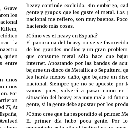
heavy continúe excluido. Sin embargo, ca
, Grave
gente y grupos que les guste el metal. Los 
aron los
nacional me refiero, son muy buenos. Poco
acional
haciendo más cosas.
Killem,
melódico
¿Cómo ves el heavy en España?
urar la
El panorama del heavy no se ve favorecido
 maestro
de los grandes medios y un gran problema
a, quien
que consume metal sólo hace que baja
s entre
internet. Apostando por las bandas de aquí
bajarse un disco de Metallica o Sepultura, 
les harás menos daño, que bajarse un dis
on unos
nacional. Siempre que no se apueste por l
ron unos
vamos, pues, volverá a pasar como en 
. Por
situación del heavy era muy mala. El futur
rtieron
gente, si la gente debe apostar por los produ
d 77, At
España,
¿Cómo cree que ha respondido el primer Me
 Avulsed
El primer día hubo poca gente. Por 
s, ahora
comentado, este año el festival es un poco