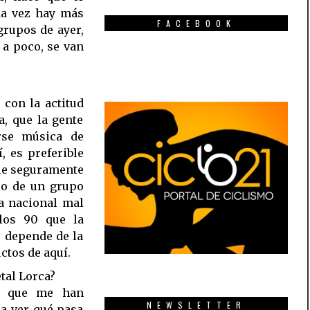
da vez hay más
FACEBOOK
grupos de ayer,
 a poco, se van
 con la actitud
, que la gente
rse música de
, es preferible
que seguramente
co de un grupo
a nacional mal
los 90 que la
o depende de la
ctos de aquí.
tal Lorca?
lo que me han
NEWSLETTER
 a ver qué pasa