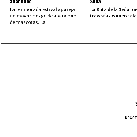
abandono
Seda
La temporada estival apareja
La Ruta de la Seda fue
un mayor riesgo de abandono
travesías comercial
de mascotas. La
NOSO