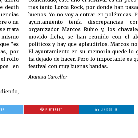
e death
tras tanto Lorca Rock, por donde han pas
uencias
buenos. Yo no voy a entrar en polémicas. Po
 o nu
ayuntamiento tenía discrepancias co
se trata
organizador Marcos Rubio y, los chaval
Al mismo
movido ficha, se han reunido con el al
 que “es
políticos y hay que aplaudirlos. Marcos no 
as, por
El ayuntamiento en su memoria quede lo 
el rollo
ha dejado de hacer. Pero lo importante es q
upos en
festival con muy buenas bandas.
Arantxa Carceller
ndiendo,
TER
PINTEREST
LINKED IN