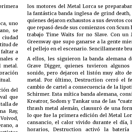
primera
los motores del Metal Lorca se preparaban
la fantástica banda inglesa de grind death
quienes dejaron exhaustos a sus devotos co
ca, uno
que repasó desde sus comienzos con Scum h
ano, se
trabajo Time Waits for no Slave. Con un
a ciudad
Greenway que supo ganarse a la gente mien
titud de
el pellejo en el escenario. Sencillamente bru
faltar a
nales e
A ellos, les siguieron la banda alemana 
l metal.
Grave Digger, quienes tuvieron algunos
oración
sonido, pero dejaron el listón muy alto d
tual.
metal. Por último, Destruction cerró el fe
cambio de cartel a consecuencia de la lipo
ción del
Schirmer. Esta mítica banda alemana, cons
ival que
Kreatror, Sodom y Tankar una de las “cuat
talla de
thrash metal alemán, clausuró de una for
ma Ray,
lo que fue la primera edición del Metal Lor
Voivod,
cansancio, el calor vivido durante el día,
rano, a
horarios, Destruction activó la baterí