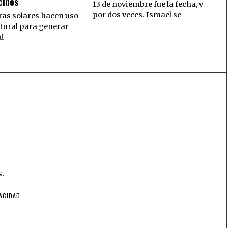
cidos
13 de noviembre fue la fecha, y
por dos veces. Ismael se
as solares hacen uso
atural para generar
d
.
VACIDAD