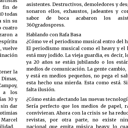
rtistas
asistentes. Destructivos, demoledores y des
 fin de
sonaron ellos, exhaustos, jadeantes y co
10 todas
sabor de boca acabaron los asist
a sin su
360gradospress.
o cuatro
zaron a
Hablando con Rafa Basa
espíritu
¿Cómo ve el periodismo musical entro del 
, vuelve
El periodismo musical como el heavy y el 
rinación
está muy jodido. La vieja guardia, es decir,
ya 20 años se están jubilando o los están
medios de comunicación. La gente cambio, 
tener la
y está en medios pequeños, no pega el sal
o Dimas,
esta hecho una mierda. Esta como está. S
Campoy,
falta ilusión.
r a los
ías 30 y
¿Cómo están afectando las nuevas tecnologí
 sin dar
Sería perfecto que los medios de papel, r
potimias
convivieran. Ahora con la crisis se ha reduc
n Marcel
revistas, por otra parte, no existe ni
ilidad.
nacional que emita música heavy, lo cua