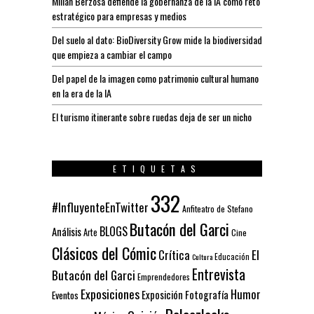
Millán Berzosa defiende la gobernanza de la IA como reto
estratégico para empresas y medios
Del suelo al dato: BioDiversity Grow mide la biodiversidad
que empieza a cambiar el campo
Del papel de la imagen como patrimonio cultural humano
en la era de la IA
El turismo itinerante sobre ruedas deja de ser un nicho
ETIQUETAS
332
#InfluyenteEnTwitter
Anfiteatro de Stefano
Butacón del Garci
BLOGS
Análisis
Arte
Cine
Clásicos del Cómic
El
Crítica
Educación
Cultura
Entrevista
Butacón del Garci
Emprendedores
Exposiciones
Humor
Exposición
Fotografía
Eventos