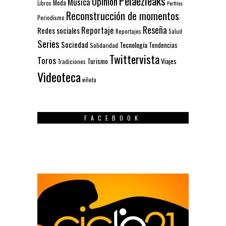
Pelaezleaks
Opinión
Música
Moda
Libros
Perfiles
Reconstrucción de momentos
Periodismo
Reseña
Reportaje
Redes sociales
Reportajes
Salud
Series
Sociedad
Tecnología
Solidaridad
Tendencias
Twittervista
Toros
Turismo
Viajes
Tradiciones
Videoteca
viñeta
FACEBOOK