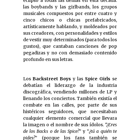
eclipsó a todas las demás en esta década:
las boybands y las girlbands, los grupos
musicales compuestos por entre cuatro y
cinco chicos o chicas prefabricados,
artísticamente hablando, y moldeados por
sus creadores, con personalidades y estilos
de vestir muy determinados (para todos los
gustos), que cantaban canciones de pop
pegadizas y no con demasiado contenido
profundo en sus letras.
Los
Backstreet Boys
y las
Spice Girls
se
debatían el liderazgo de la industria
discográfica, vendiendo millones de LP y
llenando los conciertos. También existía el
combate en las calles, por parte de sus
histéricos seguidores, que necesitaban
cualquier elemento comercial que llevara
la imagen o el nombre de sus ídolos.
“¿Eres
de los Backs o de las Spice?
” y “
¿tú a quién te
pides?
” (porque los fans también se