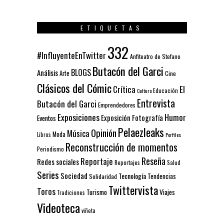
ETIQUETAS
332
#InfluyenteEnTwitter
Anfiteatro de Stefano
Butacón del Garci
BLOGS
Análisis
Arte
Cine
Clásicos del Cómic
El
Crítica
Educación
Cultura
Entrevista
Butacón del Garci
Emprendedores
Exposiciones
Humor
Exposición
Fotografía
Eventos
Pelaezleaks
Opinión
Música
Moda
Libros
Perfiles
Reconstrucción de momentos
Periodismo
Reseña
Reportaje
Redes sociales
Reportajes
Salud
Series
Sociedad
Tecnología
Solidaridad
Tendencias
Twittervista
Toros
Turismo
Viajes
Tradiciones
Videoteca
viñeta