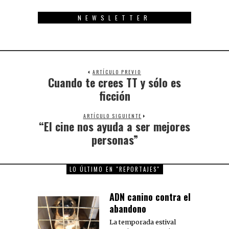
NEWSLETTER
ARTÍCULO PREVIO
Cuando te crees TT y sólo es
Previous
post:
ficción
ARTÍCULO SIGUIENTE
“El cine nos ayuda a ser mejores
Next
post:
personas”
LO ÚLTIMO EN "REPORTAJES"
ADN canino contra el
abandono
La temporada estival