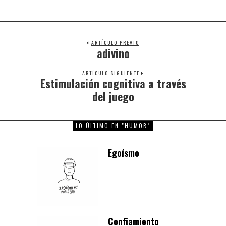
ARTÍCULO PREVIO
adivino
Previous
post:
ARTÍCULO SIGUIENTE
Estimulación cognitiva a través
Next
post:
del juego
LO ÚLTIMO EN "HUMOR"
Egoísmo
Confiamiento