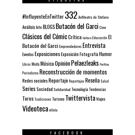
332
#InfluyenteEnTwitter
Anfiteatro de Stefano
Butacón del Garci
BLOGS
Análisis
Arte
Cine
Clásicos del Cómic
El
Crítica
Educación
Cultura
Entrevista
Butacón del Garci
Emprendedores
Exposiciones
Humor
Exposición
Fotografía
Eventos
Pelaezleaks
Opinión
Música
Moda
Libros
Perfiles
Reconstrucción de momentos
Periodismo
Reseña
Reportaje
Redes sociales
Reportajes
Salud
Series
Sociedad
Tecnología
Solidaridad
Tendencias
Twittervista
Toros
Turismo
Viajes
Tradiciones
Videoteca
viñeta
FACEBOOK