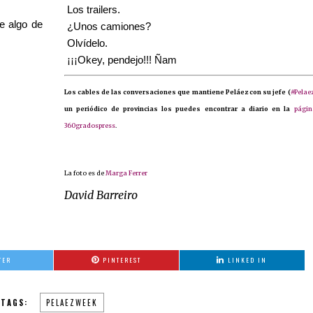
 Los trailers.
ae algo de
 ¿Unos camiones?
 Olvídelo.
 ¡¡¡Okey, pendejo!!! Ñam
Los cables de las conversaciones que mantiene Peláez con su jefe (
#Pelae
un periódico de provincias los puedes encontrar a diario en la
págin
360gradospress
.
La foto es de
Marga Ferrer
David Barreiro
TER
PINTEREST
LINKED IN
TAGS:
PELAEZWEEK