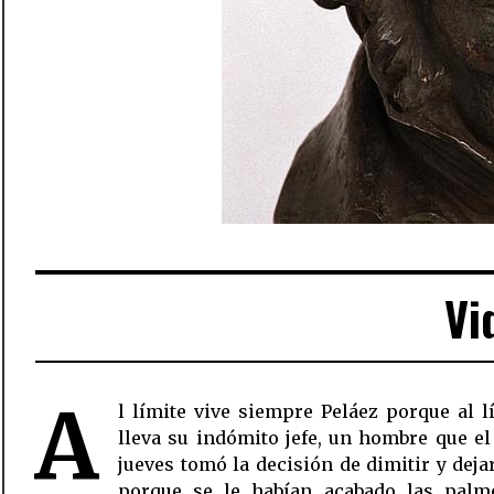
Vi
A
l límite vive siempre Peláez porque al l
lleva su indómito jefe, un hombre que e
jueves tomó la decisión de dimitir y deja
porque se le habían acabado las palm