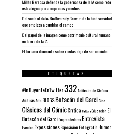
Millán Berzosa defiende la gobernanza de la IA como reto
estratégico para empresas y medios
Del suelo al dato: BioDiversity Grow mide la biodiversidad
que empieza a cambiar el campo
Del papel de la imagen como patrimonio cultural humano
en la era de la IA
El turismo itinerante sobre ruedas deja de ser un nicho
ETIQUETAS
332
#InfluyenteEnTwitter
Anfiteatro de Stefano
Butacón del Garci
BLOGS
Análisis
Arte
Cine
Clásicos del Cómic
El
Crítica
Educación
Cultura
Entrevista
Butacón del Garci
Emprendedores
Exposiciones
Humor
Exposición
Fotografía
Eventos