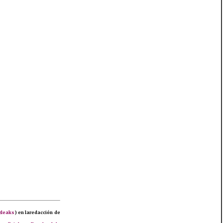
zleaks
) en laredacción de