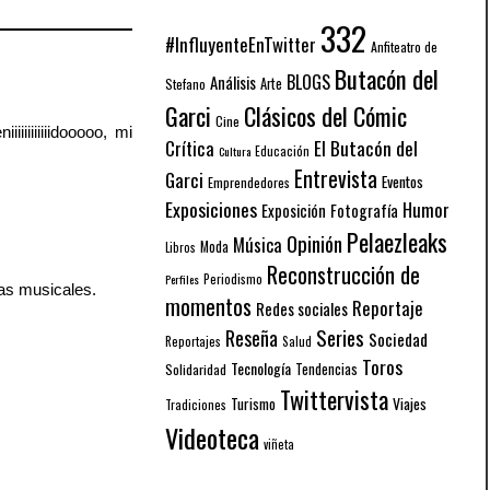
332
#InfluyenteEnTwitter
Anfiteatro de
Butacón del
BLOGS
Análisis
Arte
Stefano
Garci
Clásicos del Cómic
Cine
iiiiiiiiiidooooo, mi
El Butacón del
Crítica
Educación
Cultura
Entrevista
Garci
Eventos
Emprendedores
Exposiciones
Humor
Exposición
Fotografía
Pelaezleaks
Opinión
Música
Moda
Libros
Reconstrucción de
Periodismo
Perfiles
tas musicales.
momentos
Reportaje
Redes sociales
Series
Reseña
Sociedad
Reportajes
Salud
Toros
Tecnología
Solidaridad
Tendencias
Twittervista
Turismo
Viajes
Tradiciones
Videoteca
viñeta