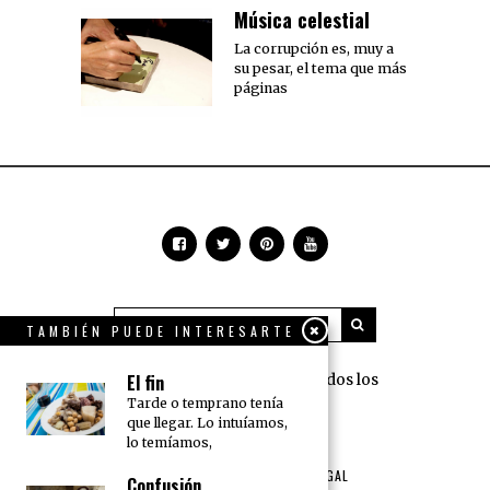
Música celestial
La corrupción es, muy a
su pesar, el tema que más
páginas
TAMBIÉN PUEDE INTERESARTE
360 Grados Press © 2018 Todos los
El fin
derechos reservados.
Tarde o temprano tenía
que llegar. Lo intuíamos,
lo temíamos,
NOSOTROS
PUBLICIDAD
TÉRMINOS DE USO Y AVISO LEGAL
Confusión