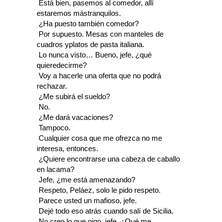
 Está bien, pasemos al comedor, allí
estaremos mástranquilos.
 ¿Ha puesto también comedor?
 Por supuesto. Mesas con manteles de
cuadros yplatos de pasta italiana.
 Lo nunca visto… Bueno, jefe, ¿qué
quieredecirme?
 Voy a hacerle una oferta que no podrá
rechazar.
 ¿Me subirá el sueldo?
 No.
 ¿Me dará vacaciones?
 Tampoco.
 Cualquier cosa que me ofrezca no me
interesa, entonces.
 ¿Quiere encontrarse una cabeza de caballo
en lacama?
 Jefe, ¿me está amenazando?
 Respeto, Peláez, solo le pido respeto.
 Parece usted un mafioso, jefe.
 Dejé todo eso atrás cuando salí de Sicilia.
 No creo lo que oigo, jefe. ¿Qué me