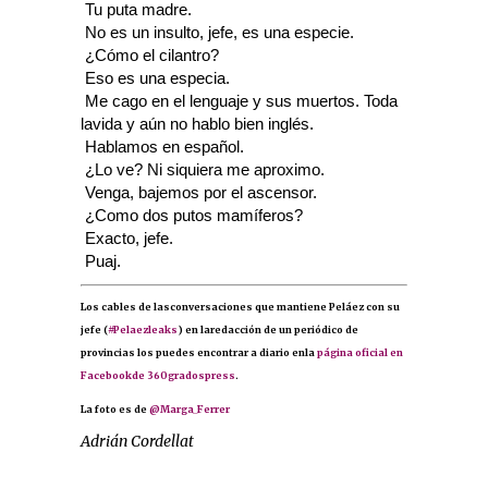
 Tu puta madre.
 No es un insulto, jefe, es una especie.
 ¿Cómo el cilantro?
 Eso es una especia.
 Me cago en el lenguaje y sus muertos. Toda
lavida y aún no hablo bien inglés.
 Hablamos en español.
 ¿Lo ve? Ni siquiera me aproximo.
 Venga, bajemos por el ascensor.
 ¿Como dos putos mamíferos?
 Exacto, jefe.
 Puaj.
Los cables de lasconversaciones que mantiene Peláez con su
jefe (
#Pelaezleaks
) en laredacción de un periódico de
provincias los puedes encontrar a diario enla
página oficial en
Facebookde 360gradospress
.
La foto es de
@Marga_Ferrer
Adrián Cordellat