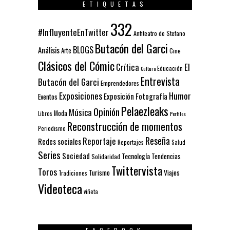
ETIQUETAS
332
#InfluyenteEnTwitter
Anfiteatro de Stefano
Butacón del Garci
BLOGS
Análisis
Arte
Cine
Clásicos del Cómic
El
Crítica
Educación
Cultura
Entrevista
Butacón del Garci
Emprendedores
Exposiciones
Humor
Exposición
Fotografía
Eventos
Pelaezleaks
Opinión
Música
Moda
Libros
Perfiles
Reconstrucción de momentos
Periodismo
Reseña
Reportaje
Redes sociales
Reportajes
Salud
Series
Sociedad
Tecnología
Solidaridad
Tendencias
Twittervista
Toros
Turismo
Viajes
Tradiciones
Videoteca
viñeta