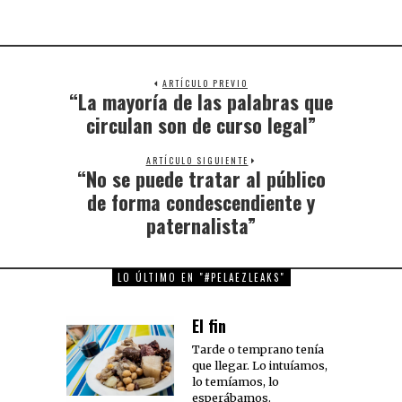
ARTÍCULO PREVIO
“La mayoría de las palabras que
Previous
post:
circulan son de curso legal”
ARTÍCULO SIGUIENTE
“No se puede tratar al público
Next
post:
de forma condescendiente y
paternalista”
LO ÚLTIMO EN "#PELAEZLEAKS"
El fin
Tarde o temprano tenía
que llegar. Lo intuíamos,
lo temíamos, lo
esperábamos.