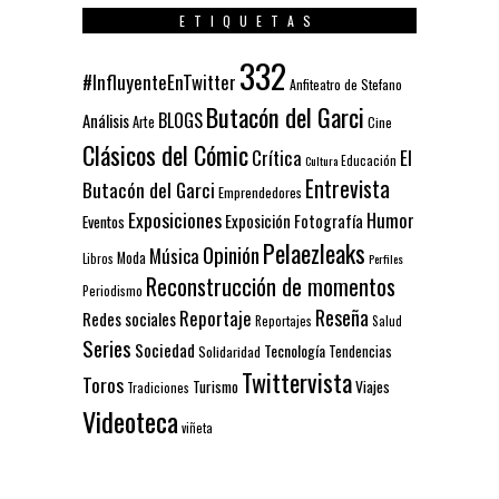
ETIQUETAS
332
#InfluyenteEnTwitter
Anfiteatro de Stefano
Butacón del Garci
BLOGS
Análisis
Arte
Cine
Clásicos del Cómic
El
Crítica
Educación
Cultura
Entrevista
Butacón del Garci
Emprendedores
Exposiciones
Humor
Exposición
Fotografía
Eventos
Pelaezleaks
Opinión
Música
Moda
Libros
Perfiles
Reconstrucción de momentos
Periodismo
Reseña
Reportaje
Redes sociales
Reportajes
Salud
Series
Sociedad
Tecnología
Solidaridad
Tendencias
Twittervista
Toros
Turismo
Viajes
Tradiciones
Videoteca
viñeta