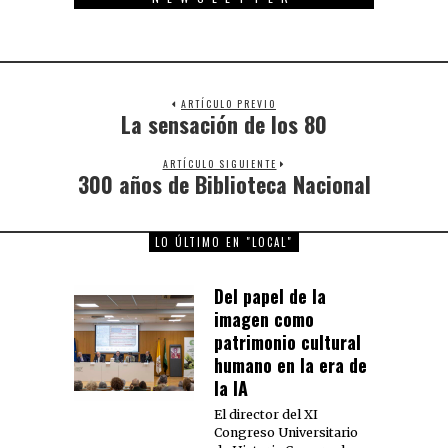
ARTÍCULO PREVIO
La sensación de los 80
Previous
post:
ARTÍCULO SIGUIENTE
300 años de Biblioteca Nacional
Next
post:
LO ÚLTIMO EN "LOCAL"
Del papel de la
imagen como
patrimonio cultural
humano en la era de
la IA
El director del XI
Congreso Universitario