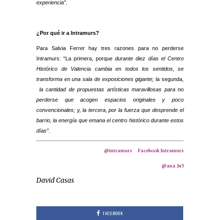
experiencia”
.
¿Por qué ir a Intramurs?
Para Salvia Ferrer hay tres razones para no perderse
Intramurs: “La primera, porque
durante diez días el Centro
Histórico de Valencia cambia en todos los sentidos, se
transforma en una sala de exposiciones gigante;
la segunda,
la cantidad de propuestas artísticas maravillosas para no
perderse que acogen espacios originales y poco
convencionales; y, la tercera,
por la fuerza que desprende el
barrio, la energía que emana el centro histórico durante estos
días”.
@intramurs
Facebook Intramurs
@ana_br3
David Casas
FACEBOOK