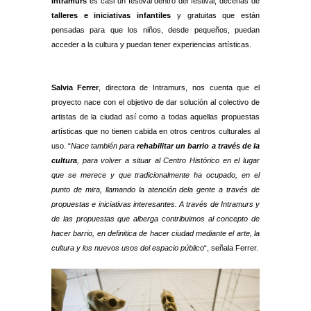
Intramurs
es casi un festival dentro del festival, decenas de
talleres e iniciativas infantiles
y gratuitas que están
pensadas para que los niños, desde pequeños, puedan
acceder a la cultura y puedan tener experiencias artísticas.
Salvia Ferrer
, directora de Intramurs, nos cuenta que el
proyecto nace con el objetivo de dar solución al colectivo de
artistas de la ciudad así como a todas aquellas propuestas
artísticas que no tienen cabida en otros centros culturales al
uso. “
Nace también para
rehabilitar un barrio a través de la
cultura
, para volver a situar al Centro Histórico en el lugar
que se merece y que tradicionalmente ha ocupado, en el
punto de mira, llamando la atención dela gente a través de
propuestas e iniciativas interesantes. A través de Intramurs y
de las propuestas que alberga contribuimos al concepto de
hacer barrio, en definitica de hacer ciudad mediante el arte, la
cultura y los nuevos usos del espacio público
“, señala Ferrer.