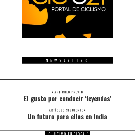
NEWSLETTER
ARTÍCULO PREVIO
El gusto por conducir ‘leyendas’
Previous
post:
ARTÍCULO SIGUIENTE
Un futuro para ellas en India
Next
post:
LO ÚLTIMO EN "LOCAL"