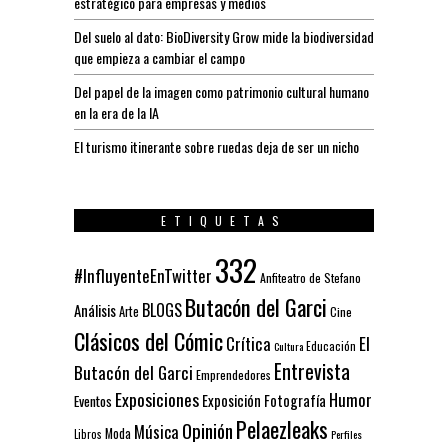
estratégico para empresas y medios
Del suelo al dato: BioDiversity Grow mide la biodiversidad
que empieza a cambiar el campo
Del papel de la imagen como patrimonio cultural humano
en la era de la IA
El turismo itinerante sobre ruedas deja de ser un nicho
ETIQUETAS
332
#InfluyenteEnTwitter
Anfiteatro de Stefano
Butacón del Garci
BLOGS
Análisis
Arte
Cine
Clásicos del Cómic
El
Crítica
Educación
Cultura
Entrevista
Butacón del Garci
Emprendedores
Exposiciones
Humor
Exposición
Fotografía
Eventos
Pelaezleaks
Opinión
Música
Moda
Libros
Perfiles