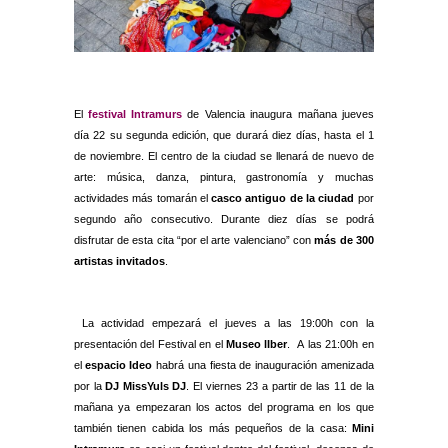
El
festival Intramurs
de Valencia inaugura mañana jueves
día 22 su segunda edición, que durará diez días, hasta el 1
de noviembre. El centro de la ciudad se llenará de nuevo de
arte: música, danza, pintura, gastronomía y muchas
actividades más tomarán el
casco antiguo de la ciudad
por
segundo año consecutivo. Durante diez días se podrá
disfrutar de esta cita “por el arte valenciano” con
más de 300
artistas invitados
.
La actividad empezará el jueves a las 19:00h con la
presentación del Festival en el
Museo lIber
. A las 21:00h en
el
espacio Ideo
habrá una fiesta de inauguración amenizada
por la
DJ MissYuls DJ
. El viernes 23 a partir de las 11 de la
mañana ya empezaran los actos del programa en los que
también tienen cabida los más pequeños de la casa:
Mini