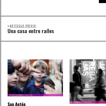
ARTÍCULO PREVIO
Una casa entre raíles
Previous
post:
San Antón