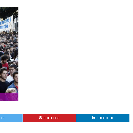
TER
PINTEREST
LINKED IN