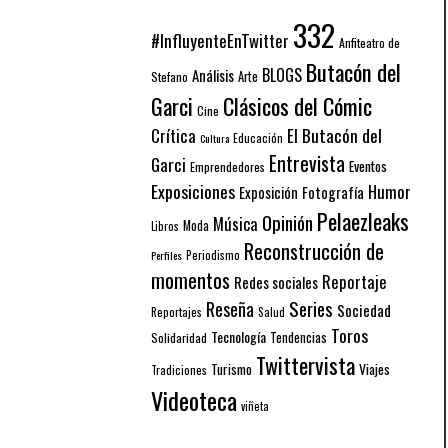
332
#InfluyenteEnTwitter
Anfiteatro de
Butacón del
BLOGS
Análisis
Arte
Stefano
Garci
Clásicos del Cómic
Cine
El Butacón del
Crítica
Educación
Cultura
Entrevista
Garci
Eventos
Emprendedores
Exposiciones
Humor
Exposición
Fotografía
Pelaezleaks
Opinión
Música
Moda
Libros
Reconstrucción de
Periodismo
Perfiles
momentos
Reportaje
Redes sociales
Series
Reseña
Sociedad
Reportajes
Salud
Toros
Tecnología
Solidaridad
Tendencias
Twittervista
Turismo
Viajes
Tradiciones
Videoteca
viñeta