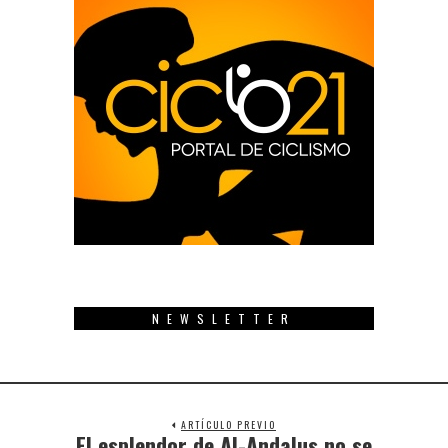
NEWSLETTER
ARTÍCULO PREVIO
El esplendor de Al-Andalus no se
Previous