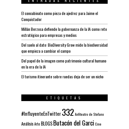
ENTRADAS RECIENTES
El concubinato como pieza de ajedrez para Jaime el
Conquistador
Millán Berzosa defiende la gobernanza de la IA como reto
estratégico para empresas y medios
Del suelo al dato: BioDiversity Grow mide la biodiversidad
que empieza a cambiar el campo
Del papel de la imagen como patrimonio cultural humano
en la era de la IA
El turismo itinerante sobre ruedas deja de ser un nicho
ETIQUETAS
332
#InfluyenteEnTwitter
Anfiteatro de Stefano
Butacón del Garci
BLOGS
Análisis
Arte
Cine