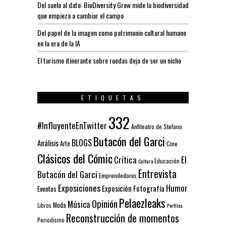
Del suelo al dato: BioDiversity Grow mide la biodiversidad
que empieza a cambiar el campo
Del papel de la imagen como patrimonio cultural humano
en la era de la IA
El turismo itinerante sobre ruedas deja de ser un nicho
ETIQUETAS
332
#InfluyenteEnTwitter
Anfiteatro de Stefano
Butacón del Garci
BLOGS
Análisis
Arte
Cine
Clásicos del Cómic
El
Crítica
Educación
Cultura
Entrevista
Butacón del Garci
Emprendedores
Exposiciones
Humor
Exposición
Fotografía
Eventos
Pelaezleaks
Opinión
Música
Moda
Libros
Perfiles
Reconstrucción de momentos
Periodismo