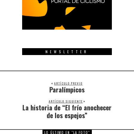
NEWSLETTER
ARTÍCULO PREVIO
Paralímpicos
Previous
post:
ARTÍCULO SIGUIENTE
La historia de “El frío anochecer
Next
post:
de los espejos”
LO ÚLTIMO EN "LA FOTO"