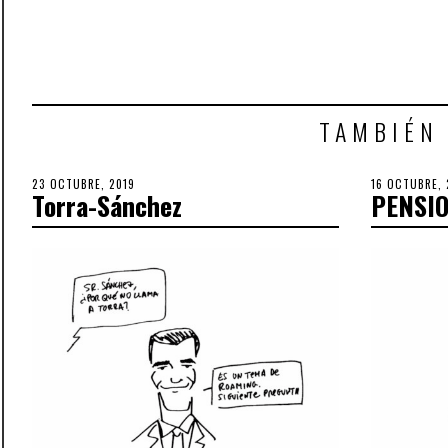
TAMBIÉN
POSTED
23 OCTUBRE, 2019
30
POSTED
16 OCTUBRE, 
Torra-Sánchez
PENSI
ON
OCTUBRE,
ON
2019