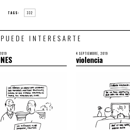
TAGS:
332
 PUEDE INTERESARTE
2019
23
POSTED
4 SEPTIEMBRE, 2019
11
ONES
violencia
OCTUBRE,
ON
SEPTIEMBRE,
2019
2019