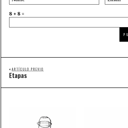
8 + 8 =
ARTÍCULO PREVIO
Etapas
Previous
post: