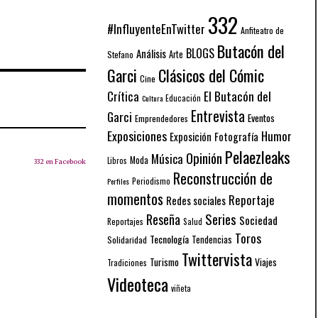
332
#InfluyenteEnTwitter
Anfiteatro de
Butacón del
BLOGS
Análisis
Arte
Stefano
Garci
Clásicos del Cómic
Cine
El Butacón del
Crítica
Educación
Cultura
Entrevista
Garci
Eventos
Emprendedores
Exposiciones
Humor
Exposición
Fotografía
Pelaezleaks
Opinión
Música
Moda
Libros
332 en Facebook
Reconstrucción de
Periodismo
Perfiles
momentos
Reportaje
Redes sociales
Series
Reseña
Sociedad
Reportajes
Salud
Toros
Tecnología
Solidaridad
Tendencias
Twittervista
Turismo
Viajes
Tradiciones
Videoteca
viñeta