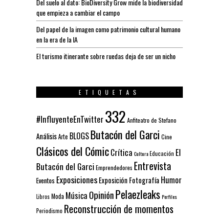
Del suelo al dato: BioDiversity Grow mide la biodiversidad
que empieza a cambiar el campo
Del papel de la imagen como patrimonio cultural humano
en la era de la IA
El turismo itinerante sobre ruedas deja de ser un nicho
ETIQUETAS
332
#InfluyenteEnTwitter
Anfiteatro de Stefano
Butacón del Garci
BLOGS
Análisis
Arte
Cine
Clásicos del Cómic
El
Crítica
Educación
Cultura
Entrevista
Butacón del Garci
Emprendedores
Exposiciones
Humor
Exposición
Fotografía
Eventos
Pelaezleaks
Opinión
Música
Moda
Libros
Perfiles
Reconstrucción de momentos
Periodismo