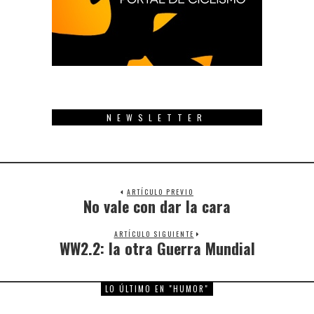
NEWSLETTER
ARTÍCULO PREVIO
No vale con dar la cara
Previous
post:
ARTÍCULO SIGUIENTE
WW2.2: la otra Guerra Mundial
Next
post:
LO ÚLTIMO EN "HUMOR"