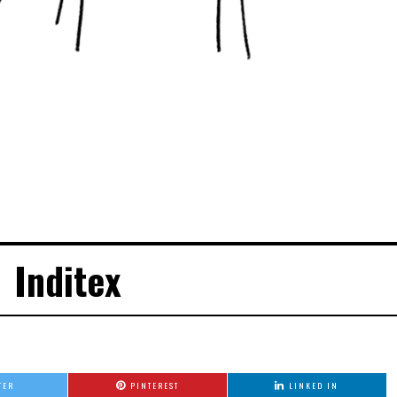
Inditex
TER
PINTEREST
LINKED IN