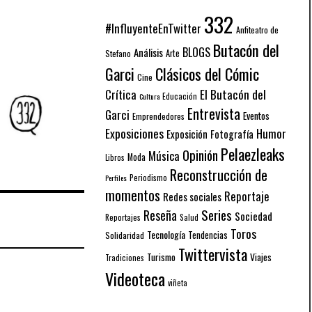
332
#InfluyenteEnTwitter
Anfiteatro de
Butacón del
BLOGS
Análisis
Arte
Stefano
Garci
Clásicos del Cómic
Cine
El Butacón del
Crítica
Educación
Cultura
Entrevista
Garci
Eventos
Emprendedores
Exposiciones
Humor
Exposición
Fotografía
Pelaezleaks
Opinión
Música
Moda
Libros
Reconstrucción de
Periodismo
Perfiles
momentos
Reportaje
Redes sociales
Series
Reseña
Sociedad
Reportajes
Salud
Toros
Tecnología
Solidaridad
Tendencias
Twittervista
Turismo
Viajes
Tradiciones
Videoteca
viñeta