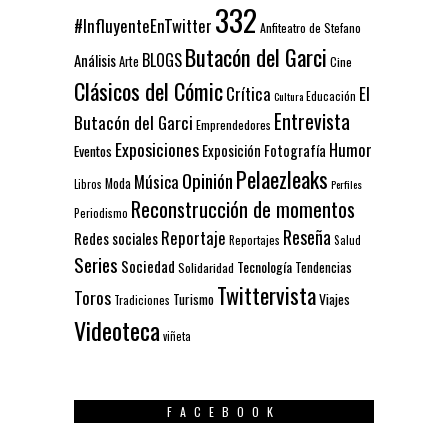
332
#InfluyenteEnTwitter
Anfiteatro de Stefano
Butacón del Garci
BLOGS
Análisis
Arte
Cine
Clásicos del Cómic
El
Crítica
Educación
Cultura
Entrevista
Butacón del Garci
Emprendedores
Exposiciones
Humor
Exposición
Fotografía
Eventos
Pelaezleaks
Opinión
Música
Moda
Libros
Perfiles
Reconstrucción de momentos
Periodismo
Reseña
Reportaje
Redes sociales
Reportajes
Salud
Series
Sociedad
Tecnología
Solidaridad
Tendencias
Twittervista
Toros
Turismo
Viajes
Tradiciones
Videoteca
viñeta
FACEBOOK