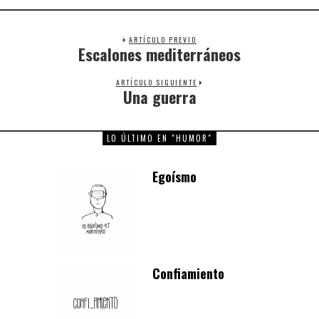
ARTÍCULO PREVIO
Escalones mediterráneos
Previous
post:
ARTÍCULO SIGUIENTE
Una guerra
Next
post:
LO ÚLTIMO EN "HUMOR"
Egoísmo
Confiamiento