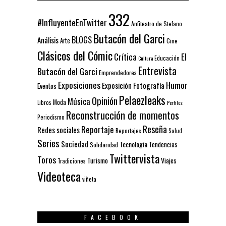
332
#InfluyenteEnTwitter
Anfiteatro de Stefano
Butacón del Garci
BLOGS
Análisis
Arte
Cine
Clásicos del Cómic
El
Crítica
Educación
Cultura
Entrevista
Butacón del Garci
Emprendedores
Exposiciones
Humor
Exposición
Fotografía
Eventos
Pelaezleaks
Opinión
Música
Moda
Libros
Perfiles
Reconstrucción de momentos
Periodismo
Reseña
Reportaje
Redes sociales
Reportajes
Salud
Series
Sociedad
Tecnología
Solidaridad
Tendencias
Twittervista
Toros
Turismo
Viajes
Tradiciones
Videoteca
viñeta
FACEBOOK