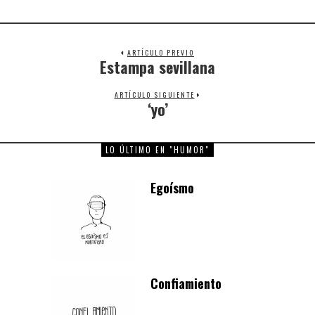
ARTÍCULO PREVIO
Estampa sevillana
Previous
post:
ARTÍCULO SIGUIENTE
‘yo’
Next
post:
LO ÚLTIMO EN "HUMOR"
Egoísmo
Confiamiento