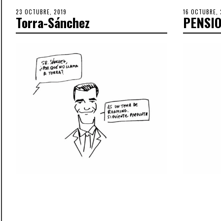
POSTED
23 OCTUBRE, 2019
30
POSTED
16 OCTUBRE, 
Torra-Sánchez
PENSI
ON
OCTUBRE,
ON
2019