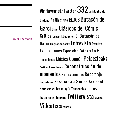
332
#InfluyenteEnTwitter
Anfiteatro de
Butacón del
BLOGS
Análisis
Arte
Stefano
Garci
Clásicos del Cómic
Cine
El Butacón del
Crítica
Educación
Cultura
332 en Facebook
Entrevista
Garci
Eventos
Emprendedores
Exposiciones
Humor
Exposición
Fotografía
Pelaezleaks
Opinión
Música
Moda
Libros
Reconstrucción de
Periodismo
Perfiles
momentos
Reportaje
Redes sociales
Series
Reseña
Sociedad
Reportajes
Salud
Toros
Tecnología
Solidaridad
Tendencias
Twittervista
Turismo
Viajes
Tradiciones
Videoteca
viñeta