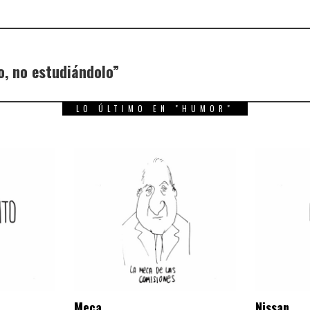
, no estudiándolo”
LO ÚLTIMO EN "HUMOR"
Meca
Nissan