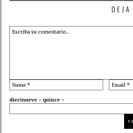
DEJA
diecinueve − quince =