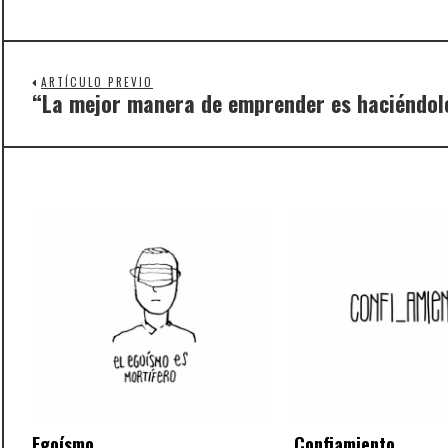
ARTÍCULO PREVIO
“La mejor manera de emprender es haciéndolo
Previous
post:
Egoísmo
Confiamiento