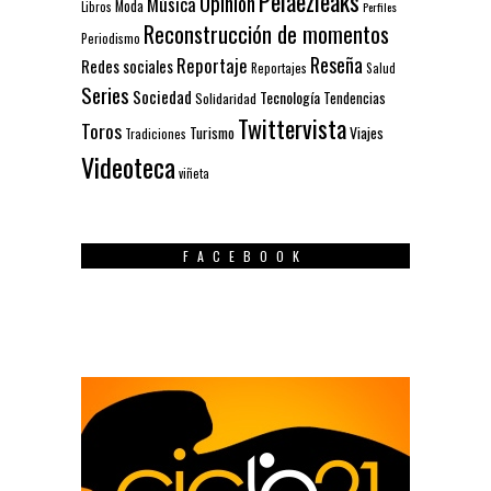
Pelaezleaks
Opinión
Música
Moda
Libros
Perfiles
Reconstrucción de momentos
Periodismo
Reseña
Reportaje
Redes sociales
Reportajes
Salud
Series
Sociedad
Tecnología
Solidaridad
Tendencias
Twittervista
Toros
Turismo
Viajes
Tradiciones
Videoteca
viñeta
FACEBOOK