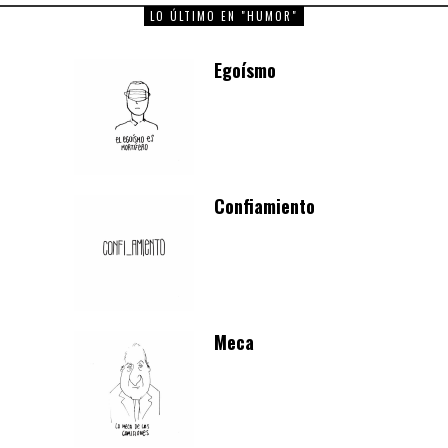
LO ÚLTIMO EN "HUMOR"
Egoísmo
Confiamiento
Meca