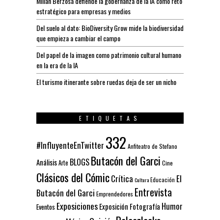
Millán Berzosa defiende la gobernanza de la IA como reto
estratégico para empresas y medios
Del suelo al dato: BioDiversity Grow mide la biodiversidad
que empieza a cambiar el campo
Del papel de la imagen como patrimonio cultural humano
en la era de la IA
El turismo itinerante sobre ruedas deja de ser un nicho
ETIQUETAS
332
#InfluyenteEnTwitter
Anfiteatro de Stefano
Butacón del Garci
BLOGS
Análisis
Arte
Cine
Clásicos del Cómic
El
Crítica
Educación
Cultura
Entrevista
Butacón del Garci
Emprendedores
Exposiciones
Humor
Exposición
Fotografía
Eventos