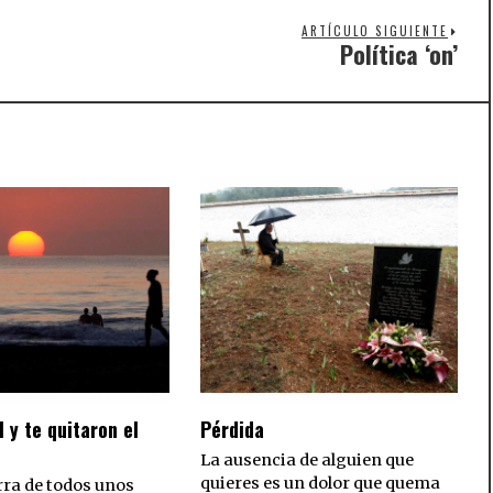
ARTÍCULO SIGUIENTE
Política ‘on’
Nex
post
l y te quitaron el
Pérdida
La ausencia de alguien que
quieres es un dolor que quema
rra de todos unos