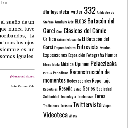
tro.
332
#InfluyenteEnTwitter
Anfiteatro de
Butacón del
BLOGS
Análisis
Arte
 el sueño de un
Stefano
Garci
Clásicos del Cómic
 que nunca tuvo
Cine
oribundos, la
El Butacón del
Crítica
Educación
Cultura
rimos los ojos
Entrevista
Garci
Eventos
Emprendedores
 siempre es un
Exposiciones
Humor
Exposición
Fotografía
 somos iguales.
Pelaezleaks
Opinión
Música
Moda
Libros
Reconstrucción de
Periodismo
Perfiles
@butacondelgarci
momentos
Reportaje
Redes sociales
Series
Reseña
Foto: Carmen Vela
Sociedad
Reportajes
Salud
Toros
Tecnología
Solidaridad
Tendencias
Twittervista
Turismo
Viajes
Tradiciones
Videoteca
viñeta