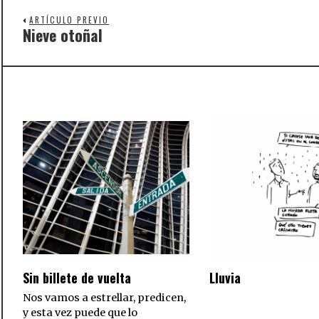
ARTÍCULO PREVIO
Nieve otoñal
Previous
post:
Sin billete de vuelta
Lluvia
Nos vamos a estrellar, predicen,
y esta vez puede que lo