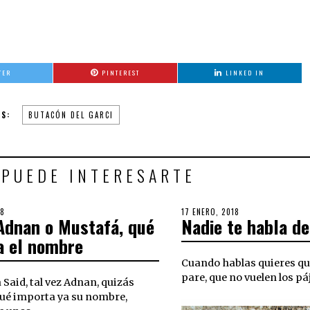
TER
PINTEREST
LINKED IN
S:
BUTACÓN DEL GARCI
 PUEDE INTERESARTE
18
6
POSTED
17 ENERO, 2018
3
 Adnan o Mustafá, qué
Nadie te habla d
SEPTIEMBRE,
ON
OCTUBRE,
2018
2018
a el nombre
Cuando hablas quieres qu
pare, que no vuelen los páj
 Said, tal vez Adnan, quizás
ué importa ya su nombre,