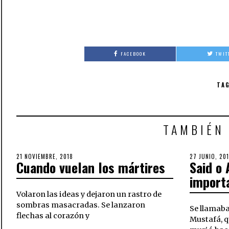
FACEBOOK
TWIT
TAG
TAMBIÉN
POSTED
21 NOVIEMBRE, 2018
28
POSTED
27 JUNIO, 20
Cuando vuelan los mártires
Said o
ON
NOVIEMBRE,
ON
2018
import
Volaron las ideas y dejaron un rastro de
sombras masacradas. Se lanzaron
Se llamaba
flechas al corazón y
Mustafá, q