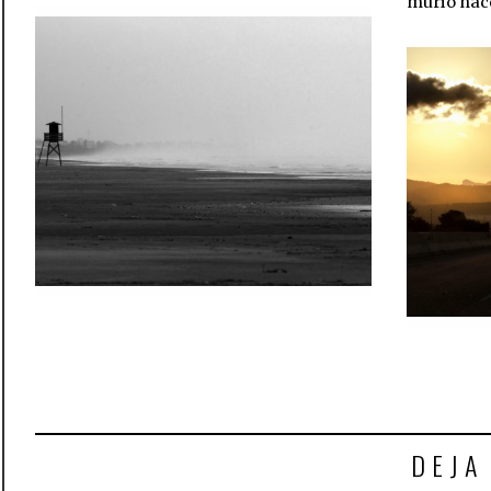
murió hac
DEJA