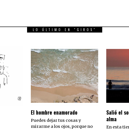
LO ÚLTIMO EN "GIROS"
El hombre enamorado
Salió el so
alma
Puedes dejar tus cosas y
mirarme a los ojos, porque no
En esta tie