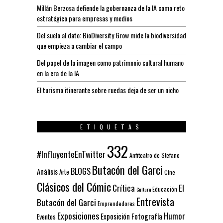
Millán Berzosa defiende la gobernanza de la IA como reto
estratégico para empresas y medios
Del suelo al dato: BioDiversity Grow mide la biodiversidad
que empieza a cambiar el campo
Del papel de la imagen como patrimonio cultural humano
en la era de la IA
El turismo itinerante sobre ruedas deja de ser un nicho
ETIQUETAS
332
#InfluyenteEnTwitter
Anfiteatro de Stefano
Butacón del Garci
BLOGS
Análisis
Arte
Cine
Clásicos del Cómic
El
Crítica
Educación
Cultura
Entrevista
Butacón del Garci
Emprendedores
Exposiciones
Humor
Exposición
Fotografía
Eventos