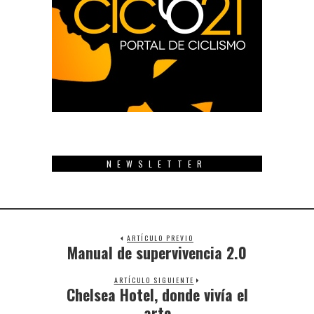
NEWSLETTER
ARTÍCULO PREVIO
Manual de supervivencia 2.0
Previous
post:
ARTÍCULO SIGUIENTE
Chelsea Hotel, donde vivía el
Next
post:
arte