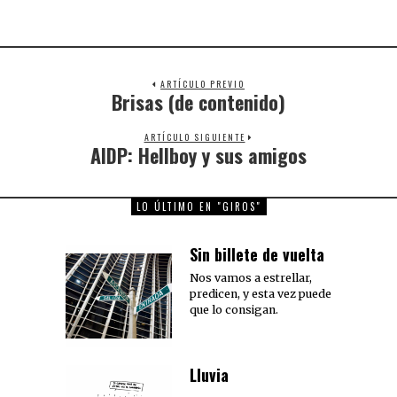
ARTÍCULO PREVIO
Brisas (de contenido)
Previous
post:
ARTÍCULO SIGUIENTE
AIDP: Hellboy y sus amigos
Next
post:
LO ÚLTIMO EN "GIROS"
Sin billete de vuelta
Nos vamos a estrellar,
predicen, y esta vez puede
que lo consigan.
Lluvia