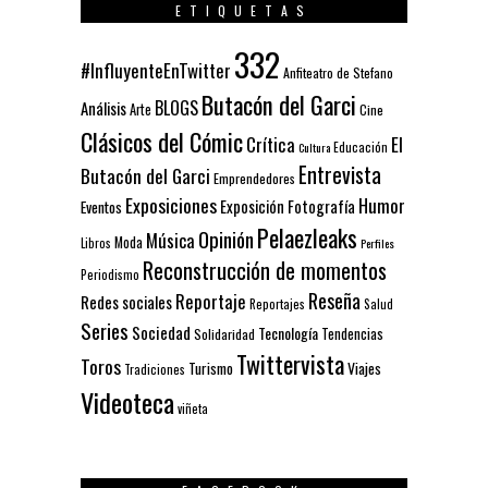
ETIQUETAS
332
#InfluyenteEnTwitter
Anfiteatro de Stefano
Butacón del Garci
BLOGS
Análisis
Arte
Cine
Clásicos del Cómic
El
Crítica
Educación
Cultura
Entrevista
Butacón del Garci
Emprendedores
Exposiciones
Humor
Exposición
Fotografía
Eventos
Pelaezleaks
Opinión
Música
Moda
Libros
Perfiles
Reconstrucción de momentos
Periodismo
Reseña
Reportaje
Redes sociales
Reportajes
Salud
Series
Sociedad
Tecnología
Solidaridad
Tendencias
Twittervista
Toros
Turismo
Viajes
Tradiciones
Videoteca
viñeta