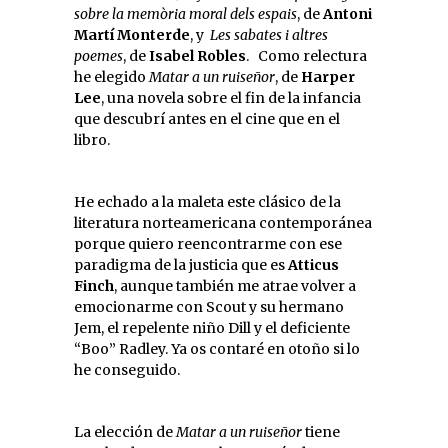
sobre la memòria moral dels espais
, de
Antoni
Martí Monterde
, y
Les sabates i altres
poemes
, de
Isabel Robles
. Como relectura
he elegido
Matar a un ruiseñor
, de
Harper
Lee
, una novela sobre el fin de la infancia
que descubrí antes en el cine que en el
libro.
He echado a la maleta este clásico de la
literatura norteamericana contemporánea
porque quiero reencontrarme con ese
paradigma de la justicia que es
Atticus
Finch
, aunque también me atrae volver a
emocionarme con Scout y su hermano
Jem, el repelente niño Dill y el deficiente
“Boo” Radley. Ya os contaré en otoño si lo
he conseguido.
La elección de
Matar a un ruiseñor
tiene