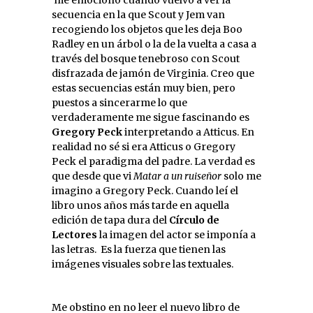
me emociono cuando vuelvo a ver la
secuencia en la que Scout y Jem van
recogiendo los objetos que les deja Boo
Radley en un árbol o la de la vuelta a casa a
través del bosque tenebroso con Scout
disfrazada de jamón de Virginia. Creo que
estas secuencias están muy bien, pero
puestos a sincerarme lo que
verdaderamente me sigue fascinando es
Gregory Peck
interpretando a Atticus. En
realidad no sé si era Atticus o Gregory
Peck el paradigma del padre. La verdad es
que desde que vi
Matar a un ruiseñor
solo me
imagino a Gregory Peck. Cuando leí el
libro unos años más tarde en aquella
edición de tapa dura del
Círculo de
Lectores
la imagen del actor se imponía a
las letras. Es la fuerza que tienen las
imágenes visuales sobre las textuales.
Me obstino en no leer el nuevo libro de