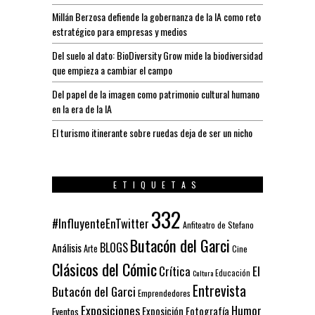
Millán Berzosa defiende la gobernanza de la IA como reto
estratégico para empresas y medios
Del suelo al dato: BioDiversity Grow mide la biodiversidad
que empieza a cambiar el campo
Del papel de la imagen como patrimonio cultural humano
en la era de la IA
El turismo itinerante sobre ruedas deja de ser un nicho
ETIQUETAS
332
#InfluyenteEnTwitter
Anfiteatro de Stefano
Butacón del Garci
BLOGS
Análisis
Arte
Cine
Clásicos del Cómic
El
Crítica
Educación
Cultura
Entrevista
Butacón del Garci
Emprendedores
Exposiciones
Humor
Exposición
Fotografía
Eventos