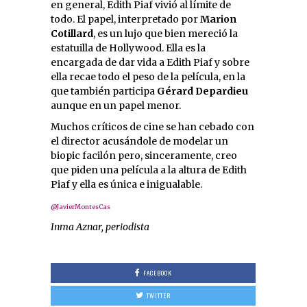
en general, Edith Piaf vivió al límite de
todo. El papel, interpretado por
Marion
Cotillard
, es un lujo que bien mereció la
estatuilla de Hollywood. Ella es la
encargada de dar vida a Edith Piaf y sobre
ella recae todo el peso de la película, en la
que también participa
Gérard Depardieu
aunque en un papel menor.
Muchos críticos de cine se han cebado con
el director acusándole de modelar un
biopic facilón pero, sinceramente, creo
que piden una película a la altura de Edith
Piaf y ella es única e inigualable.
@JavierMontesCas
Inma Aznar, periodista
FACEBOOK
TWITTER