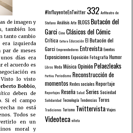
332
#InfluyenteEnTwitter
Anfiteatro de
Butacón del
BLOGS
Análisis
tas de imagen y
Arte
Stefano
s, también los
Garci
Clásicos del Cómic
Cine
on tanto cambio
El Butacón del
Crítica
Educación
Cultura
 era izquierda
Entrevista
Garci
Eventos
Emprendedores
n par de meses
Exposiciones
Humor
Exposición
Fotografía
unos días era
Pelaezleaks
r el acuerdo es
Opinión
Música
Moda
Libros
negociación es
Reconstrucción de
Periodismo
Perfiles
Visto lo visto
momentos
Reportaje
Redes sociales
rberto Bobbio
,
Series
Reseña
Sociedad
Reportajes
Salud
ítica
deben de
Toros
Tecnología
Solidaridad
Tendencias
o. Si el campo
Twittervista
erecha no está
Turismo
Viajes
Tradiciones
enos. Todos se
Videoteca
viñeta
ertirlo en un
inos moral y