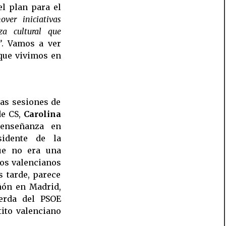
l plan para el
over iniciativas
za cultural que
”
. Vamos a ver
que vivimos en
ras sesiones de
e CS,
Carolina
 enseñanza en
sidente de la
ue no era una
los valencianos
 tarde, parece
ñón en Madrid,
ierda del PSOE
tito valenciano