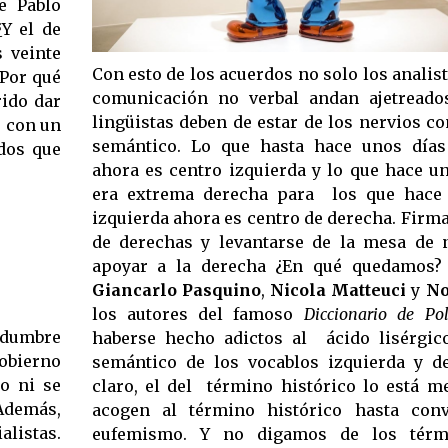
e Pablo
¿Y el de
Con esto de los acuerdos no solo los analis
¿Por qué
comunicación no verbal andan ajetreado
lingüistas deben de estar de los nervios c
r con un
semántico. Lo que hasta hace unos días
dos que
ahora es centro izquierda y lo que hace u
era extrema derecha para los que hace 
izquierda ahora es centro de derecha. Firma
de derechas y levantarse de la mesa de 
apoyar a la derecha ¿En qué quedamos? 
Giancarlo Pasquino
,
Nicola Matteuci
y
No
los autores del famoso
Diccionario de Pol
tidumbre
haberse hecho adictos al ácido lisérgic
gobierno
semántico de los vocablos izquierda y d
o ni se
claro, el del término histórico lo está m
 Además,
acogen al término histórico hasta conv
alistas.
eufemismo. Y no digamos de los térm