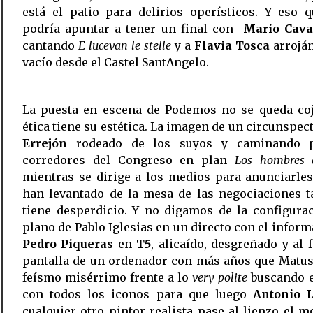
está el patio para delirios operísticos. Y eso 
podría apuntar a tener un final con
Mario Cava
cantando
E lucevan le stelle
y a
Flavia Tosca
arroján
vacío desde el Castel SantAngelo.
La puesta en escena de Podemos no se queda coj
ética tiene su estética. La imagen de un circunspec
Errejón
rodeado de los suyos y caminando p
corredores del Congreso en plan
Los hombres 
mientras se dirige a los medios para anunciarle
han levantado de la mesa de las negociaciones 
tiene desperdicio. Y no digamos de la configura
plano de Pablo Iglesias en un directo con el inform
Pedro Piqueras
en
T5
, alicaído, desgreñado y al 
pantalla de un ordenador con más años que Matus
feísmo misérrimo frente a lo
very polite
buscando e
con todos los iconos para que luego
Antonio 
cualquier otro pintor realista pase al lienzo el 