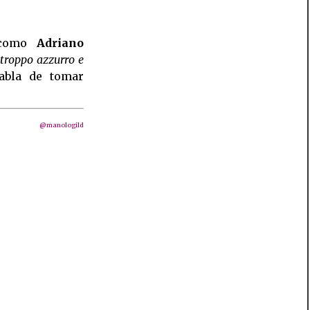
 como
Adriano
 troppo azzurro e
habla de tomar
@manologild