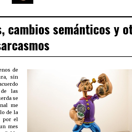
s, cambios semánticos y o
sarcasmos
enos de
ra, sin
 acuerdo
 de las
uerda se
inal me
lo de la
e por el
 un mes