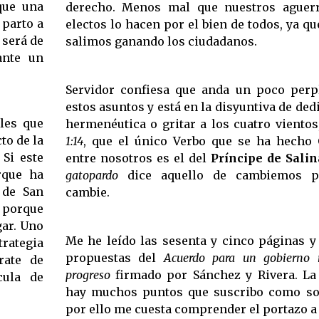
que una
derecho. Menos mal que nuestros aguerr
 parto a
electos lo hacen por el bien de todos, ya q
 será de
salimos ganando los ciudadanos.
ante un
Servidor confiesa que anda un poco perp
estos asuntos y está en la disyuntiva de ded
les que
hermenéutica o gritar a los cuatro vient
to de la
1:14
, que el único Verbo que se ha hecho 
Si este
entre nosotros es el del
Príncipe de Salin
rque ha
gatopardo
dice aquello de cambiemos p
 de San
cambie.
, porque
gar. Uno
Me he leído las sesenta y cinco páginas y
trategia
propuestas del
Acuerdo para un gobierno 
rate de
progreso
firmado por Sánchez y Rivera. La
cula de
hay muchos puntos que suscribo como so
por ello me cuesta comprender el portazo a