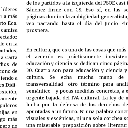
de los partidos a la izquierda del PSOE casi
 líderes
Sánchez firme con CS. Eso sí, en las s
er a más
páginas domina la ambigüedad generalista,
to Eco
.
veo pactando hasta el día del Juicio Fin
 camisa
prospera.
pectador
do en la
En cultura, que es una de las cosas que má
utados,
el acuerdo es prácticamente inexistent
la Carta
educación y ciencia se dedican cinco páginas
dios de
30. Cuatro son para educación y ciencia y
icono de
cultura. Se echa mucha mano de l
ciendo a
transversalidad -otro término para ana
s Didi-
semántico- y pocas medidas concretas, a e
sición,
urgente bajada del IVA cultural. La ley de
icamente
lucha por la defensa de los derechos d
 pulcros
apuntadas a un futuro. Ni una palabra concr
ijas en
visuales y escénicas, ni una sola corchea 
lgo más
una miserable preposición sobre literatur
 pero no