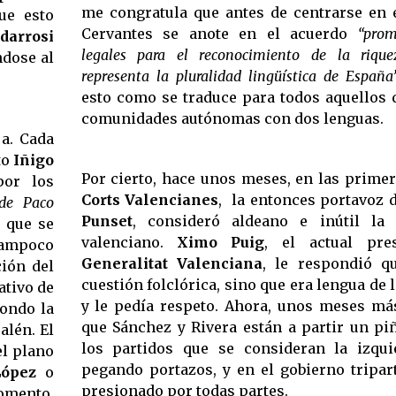
me congratula que antes de centrarse en e
que esto
Cervantes se anote en el acuerdo
“prom
darrosi
legales para el reconocimiento de la rique
dose al
representa la pluralidad lingüística de España
esto como se traduce para todos aquellos 
comunidades autónomas con dos lenguas.
a. Cada
to
Iñigo
Por cierto, hace unos meses, en las prime
or los
Corts Valencianes
, la entonces portavoz d
de Paco
Punset
, consideró aldeano e inútil la
s que se
valenciano.
Ximo Puig
, el actual pre
tampoco
Generalitat Valenciana
, le respondió q
ción del
cuestión folclórica, sino que era lengua de 
ativo de
y le pedía respeto. Ahora, unos meses más
fondo la
que Sánchez y Rivera están a partir un pi
alén. El
los partidos que se consideran la izqu
l plano
pegando portazos, y en el gobierno tripar
López
o
presionado por todas partes.
momento.