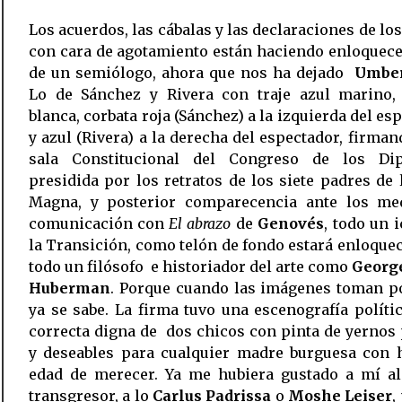
Los acuerdos, las cábalas y las declaraciones de los
con cara de agotamiento están haciendo enloquec
de un semiólogo, ahora que nos ha dejado
Umber
Lo de Sánchez y Rivera con traje azul marino,
blanca, corbata roja (Sánchez) a la izquierda del es
y azul (Rivera) a la derecha del espectador, firman
sala Constitucional del Congreso de los Dip
presidida por los retratos de los siete padres de 
Magna, y posterior comparecencia ante los me
comunicación con
El abrazo
de
Genovés
, todo un 
la Transición, como telón de fondo estará enloque
todo un filósofo e historiador del arte como
George
Huberman
. Porque cuando las imágenes toman po
ya se sabe. La firma tuvo una escenografía polít
correcta digna de dos chicos con pinta de yernos
y deseables para cualquier madre burguesa con h
edad de merecer. Ya me hubiera gustado a mí a
transgresor, a lo
Carlus Padrissa
o
Moshe Leiser
,