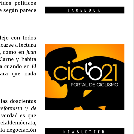
idos políticos
ue según parece
FACEBOOK
lejo con todos
icarse a lectura
os, como en
Juan
Carne y habita
a
cuando en
El
ara que nada
 las doscientas
reformista y de
 verdad es que
cialdemócrata,
 la negociación
NEWSLETTER