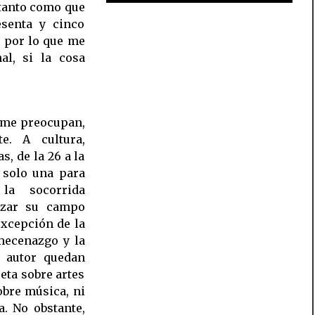
 tanto como que
esenta y cinco
 por lo que me
al, si la cosa
s me preocupan,
e. A cultura,
, de la 26 a la
 solo una para
a socorrida
lizar su campo
xcepción de la
 mecenazgo y la
e autor quedan
eta sobre artes
sobre música, ni
a. No obstante,