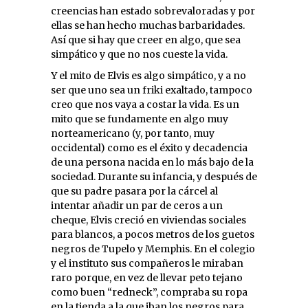
creencias han estado sobrevaloradas y por
ellas se han hecho muchas barbaridades.
Así que si hay que creer en algo, que sea
simpático y que no nos cueste la vida.
Y el mito de Elvis es algo simpático, y a no
ser que uno sea un friki exaltado, tampoco
creo que nos vaya a costar la vida. Es un
mito que se fundamente en algo muy
norteamericano (y, por tanto, muy
occidental) como es el éxito y decadencia
de una persona nacida en lo más bajo de la
sociedad. Durante su infancia, y después de
que su padre pasara por la cárcel al
intentar añadir un par de ceros a un
cheque, Elvis creció en viviendas sociales
para blancos, a pocos metros de los guetos
negros de Tupelo y Memphis. En el colegio
y el instituto sus compañeros le miraban
raro porque, en vez de llevar peto tejano
como buen “redneck”, compraba su ropa
en la tienda a la que iban los negros para