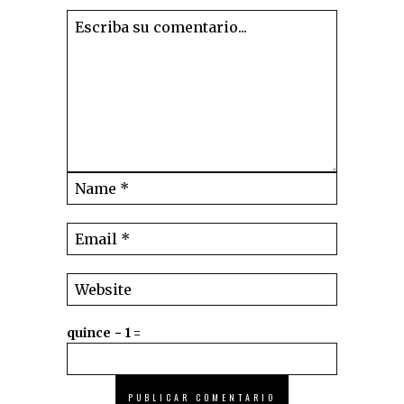
quince − 1 =