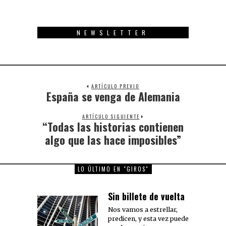
NEWSLETTER
ARTÍCULO PREVIO
España se venga de Alemania
Previous
post:
ARTÍCULO SIGUIENTE
“Todas las historias contienen
Next
post:
algo que las hace imposibles”
LO ÚLTIMO EN "GIROS"
Sin billete de vuelta
Nos vamos a estrellar,
predicen, y esta vez puede