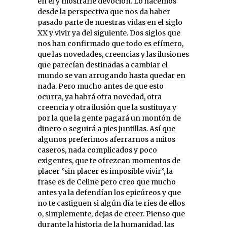
en él y mostrarle devoción. Lo hacemos
desde la perspectiva que nos da haber
pasado parte de nuestras vidas en el siglo
XX y vivir ya del siguiente. Dos siglos que
nos han confirmado que todo es efímero,
que las novedades, creencias y las ilusiones
que parecían destinadas a cambiar el
mundo se van arrugando hasta quedar en
nada. Pero mucho antes de que esto
ocurra, ya habrá otra novedad, otra
creencia y otra ilusión que la sustituya y
por la que la gente pagará un montón de
dinero o seguirá a pies juntillas. Así que
algunos preferimos aferrarnos a mitos
caseros, nada complicados y poco
exigentes, que te ofrezcan momentos de
placer ”sin placer es imposible vivir”, la
frase es de Celine pero creo que mucho
antes ya la defendían los epicúreos y que
no te castiguen si algún día te ríes de ellos
o, simplemente, dejas de creer. Pienso que
durante la historia de la humanidad, las