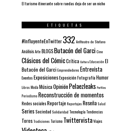
El turismo itinerante sobre ruedas deja de ser un nicho
ETIQUETAS
332
#InfluyenteEnTwitter
Anfiteatro de Stefano
Butacón del Garci
BLOGS
Análisis
Arte
Cine
Clásicos del Cómic
El
Crítica
Educación
Cultura
Entrevista
Butacón del Garci
Emprendedores
Exposiciones
Humor
Exposición
Fotografía
Eventos
Pelaezleaks
Opinión
Música
Moda
Libros
Perfiles
Reconstrucción de momentos
Periodismo
Reseña
Reportaje
Redes sociales
Reportajes
Salud
Series
Sociedad
Tecnología
Solidaridad
Tendencias
Twittervista
Toros
Turismo
Viajes
Tradiciones
Videoteca