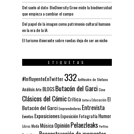
Del suelo al dato: BioDiversity Grow mide la biodiversidad
que empieza a cambiar el campo
Del papel de la imagen como patrimonio cultural humano
en la era de la IA
El turismo itinerante sobre ruedas deja de ser un nicho
ETIQUETAS
332
#InfluyenteEnTwitter
Anfiteatro de Stefano
Butacón del Garci
BLOGS
Análisis
Arte
Cine
Clásicos del Cómic
El
Crítica
Educación
Cultura
Entrevista
Butacón del Garci
Emprendedores
Exposiciones
Humor
Exposición
Fotografía
Eventos
Pelaezleaks
Opinión
Música
Moda
Libros
Perfiles
Reconstrucción de momentos