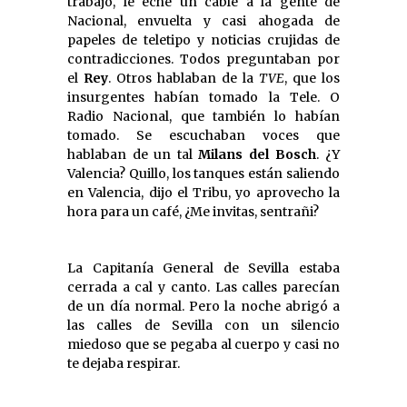
trabajo, le eché un cable a la gente de
Nacional, envuelta y casi ahogada de
papeles de teletipo y noticias crujidas de
contradicciones. Todos preguntaban por
el
Rey
. Otros hablaban de la
TVE
, que los
insurgentes habían tomado la Tele. O
Radio Nacional, que también lo habían
tomado. Se escuchaban voces que
hablaban de un tal
Milans del Bosch
. ¿Y
Valencia? Quillo, los tanques están saliendo
en Valencia, dijo el Tribu, yo aprovecho la
hora para un café, ¿Me invitas, sentrañi?
La Capitanía General de Sevilla estaba
cerrada a cal y canto. Las calles parecían
de un día normal. Pero la noche abrigó a
las calles de Sevilla con un silencio
miedoso que se pegaba al cuerpo y casi no
te dejaba respirar.