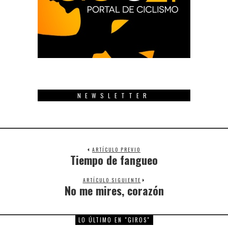
NEWSLETTER
ARTÍCULO PREVIO
Tiempo de fangueo
Previous
post:
ARTÍCULO SIGUIENTE
No me mires, corazón
Next
post:
LO ÚLTIMO EN "GIROS"