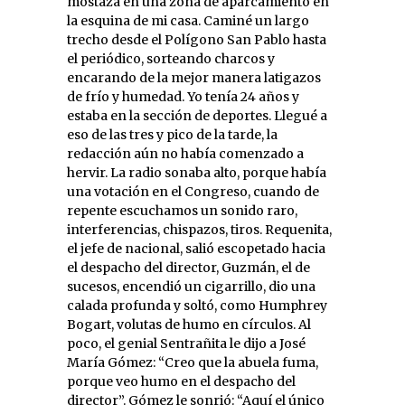
mostaza en una zona de aparcamiento en
la esquina de mi casa. Caminé un largo
trecho desde el Polígono San Pablo hasta
el periódico, sorteando charcos y
encarando de la mejor manera latigazos
de frío y humedad. Yo tenía 24 años y
estaba en la sección de deportes. Llegué a
eso de las tres y pico de la tarde, la
redacción aún no había comenzado a
hervir. La radio sonaba alto, porque había
una votación en el Congreso, cuando de
repente escuchamos un sonido raro,
interferencias, chispazos, tiros. Requenita,
el jefe de nacional, salió escopetado hacia
el despacho del director, Guzmán, el de
sucesos, encendió un cigarrillo, dio una
calada profunda y soltó, como Humphrey
Bogart, volutas de humo en círculos. Al
poco, el genial Sentrañita le dijo a José
María Gómez: “Creo que la abuela fuma,
porque veo humo en el despacho del
director”. Gómez le sonrió: “Aquí el único