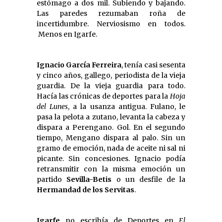
estómago a dos mil. Subiendo y bajando.
Las paredes rezumaban roña de
incertidumbre. Nerviosismo en todos.
Menos en Igarfe.
Ignacio García Ferreira
, tenía casi sesenta
y cinco años, gallego, periodista de la vieja
guardia. De la vieja guardia para todo.
Hacía las crónicas de deportes para la
Hoja
del Lunes
, a la usanza antigua. Fulano, le
pasa la pelota a zutano, levanta la cabeza y
dispara a Perengano. Gol. En el segundo
tiempo, Mengano dispara al palo. Sin un
gramo de emoción, nada de aceite ni sal ni
picante. Sin concesiones. Ignacio podía
retransmitir con la misma emoción un
partido
Sevilla-Betis
o un desfile de la
Hermandad de los Servitas
.
Igarfe
no escribía de Deportes en
El