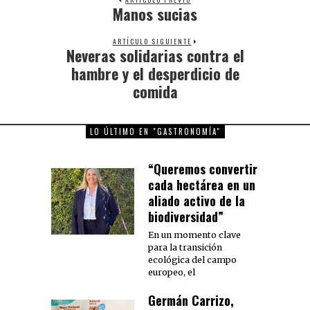
Manos sucias
Previous
post:
ARTÍCULO SIGUIENTE
Neveras solidarias contra el
Next
post:
hambre y el desperdicio de
comida
LO ÚLTIMO EN "GASTRONOMÍA"
“Queremos convertir
cada hectárea en un
aliado activo de la
biodiversidad”
En un momento clave
para la transición
ecológica del campo
europeo, el
Germán Carrizo,