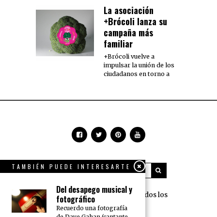
La asociación
+Brócoli lanza su
campaña más
familiar
+Brócoli vuelve a
impulsar la unión de los
ciudadanos en torno a
TAMBIÉN PUEDE INTERESARTE
Del desapego musical y
360 Grados Press © 2018 Todos los
fotográfico
derechos reservados.
Recuerdo una fotografía
de Dave Gahan (cantante