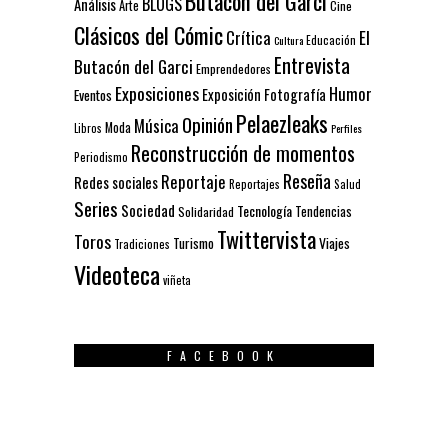
Butacón del Garci
BLOGS
Análisis
Arte
Cine
Clásicos del Cómic
El
Crítica
Educación
Cultura
Entrevista
Butacón del Garci
Emprendedores
Exposiciones
Humor
Exposición
Fotografía
Eventos
Pelaezleaks
Opinión
Música
Moda
Libros
Perfiles
Reconstrucción de momentos
Periodismo
Reseña
Reportaje
Redes sociales
Reportajes
Salud
Series
Sociedad
Tecnología
Solidaridad
Tendencias
Twittervista
Toros
Turismo
Viajes
Tradiciones
Videoteca
viñeta
FACEBOOK