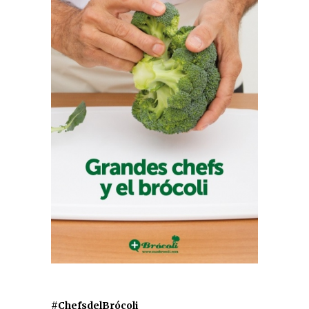
#ChefsdelBrócoli