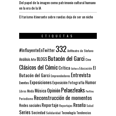
Del papel de la imagen como patrimonio cultural humano
en la era de la IA
El turismo itinerante sobre ruedas deja de ser un nicho
ETIQUETAS
332
#InfluyenteEnTwitter
Anfiteatro de Stefano
Butacón del Garci
BLOGS
Análisis
Arte
Cine
Clásicos del Cómic
El
Crítica
Educación
Cultura
Entrevista
Butacón del Garci
Emprendedores
Exposiciones
Humor
Exposición
Fotografía
Eventos
Pelaezleaks
Opinión
Música
Moda
Libros
Perfiles
Reconstrucción de momentos
Periodismo
Reseña
Reportaje
Redes sociales
Reportajes
Salud
Series
Sociedad
Tecnología
Solidaridad
Tendencias