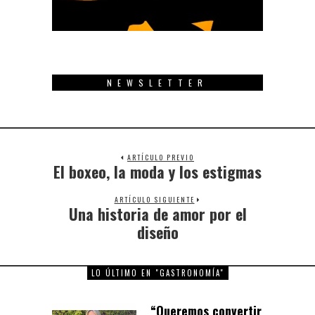
NEWSLETTER
ARTÍCULO PREVIO
El boxeo, la moda y los estigmas
Previous
post:
ARTÍCULO SIGUIENTE
Una historia de amor por el
Next
post:
diseño
LO ÚLTIMO EN "GASTRONOMÍA"
“Queremos convertir