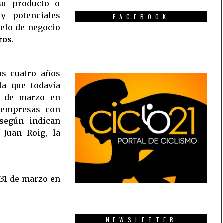
su producto o
y potenciales
FACEBOOK
delo de negocio
ros
.
os cuatro años
la que todavía
31 de marzo en
5 empresas con
según indican
 Juan Roig, la
 31 de marzo en
NEWSLETTER