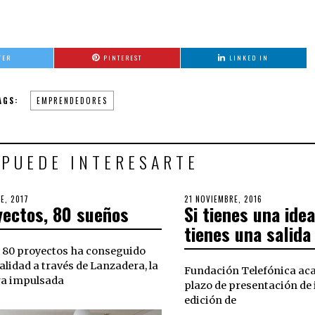
TER
PINTEREST
LINKED IN
AGS:
EMPRENDEDORES
 PUEDE INTERESARTE
E, 2017
17
POSTED
21 NOVIEMBRE, 2016
yectos, 80 sueños
Si tienes una idea
SEPTIEMBRE,
ON
2018
tienes una salida
e 80 proyectos ha conseguido
alidad a través de Lanzadera, la
Fundación Telefónica acab
ra impulsada
plazo de presentación de 
edición de