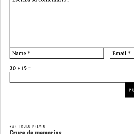
20 + 15 =
ARTÍCULO PREVIO
Cruce de memorias
Previous