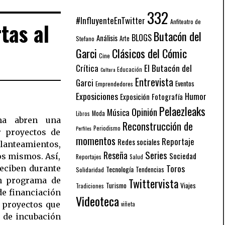
332
#InfluyenteEnTwitter
Anfiteatro de
tas al
Butacón del
BLOGS
Análisis
Arte
Stefano
Garci
Clásicos del Cómic
Cine
El Butacón del
Crítica
Educación
Cultura
Entrevista
Garci
Eventos
Emprendedores
Exposiciones
Humor
Exposición
Fotografía
Pelaezleaks
Opinión
Música
Moda
Libros
ma abren una
Reconstrucción de
Periodismo
Perfiles
r proyectos de
momentos
Reportaje
Redes sociales
eamientos,
Series
Reseña
Sociedad
os mismos. Así,
Reportajes
Salud
Toros
eciben durante
Tecnología
Solidaridad
Tendencias
n programa de
Twittervista
Turismo
Viajes
Tradiciones
e financiación
Videoteca
 proyectos que
viñeta
 de incubación