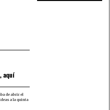
, aquí
a de abrir el
ideas a la quinta