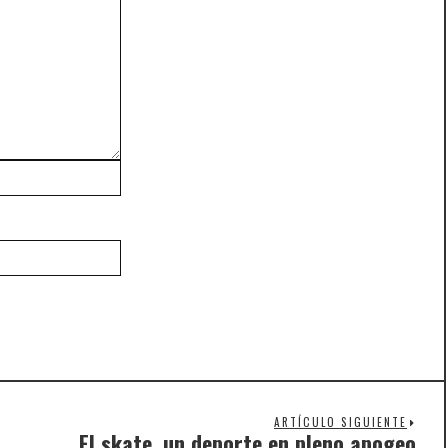
ARTÍCULO SIGUIENTE
El skate, un deporte en pleno apogeo
Nex