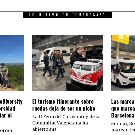
LO ÚLTIMO EN "EMPRESAS"
ioDiversity
El turismo itinerante sobre
Las marca
ersidad
ruedas deja de ser un nicho
que marca
ar el
Barcelona
La II Feria del Caravaning de la
Comunitat Valenciana ha
enimar, R
abierto sus
marcan ten
forma