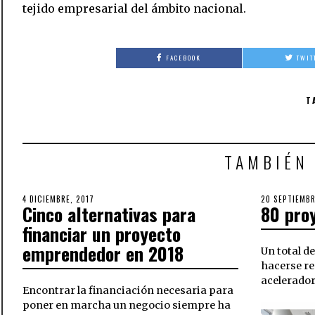
tejido empresarial del ámbito nacional.
FACEBOOK
TWIT
T
TAMBIÉN
POSTED
4 DICIEMBRE, 2017
POSTED
20 SEPTIEMBR
Cinco alternativas para
80 pro
ON
ON
financiar un proyecto
emprendedor en 2018
Un total d
hacerse re
acelerado
Encontrar la financiación necesaria para
poner en marcha un negocio siempre ha