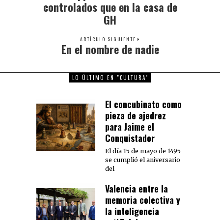
post:
controlados que en la casa de
GH
ARTÍCULO SIGUIENTE
En el nombre de nadie
Next
post:
LO ÚLTIMO EN "CULTURA"
El concubinato como
pieza de ajedrez
para Jaime el
Conquistador
El día 15 de mayo de 1495
se cumplió el aniversario
del
Valencia entre la
memoria colectiva y
la inteligencia