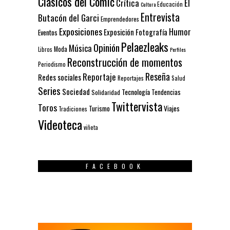
Clásicos del Cómic
El
Crítica
Educación
Cultura
Entrevista
Butacón del Garci
Emprendedores
Exposiciones
Humor
Exposición
Fotografía
Eventos
Pelaezleaks
Opinión
Música
Moda
Libros
Perfiles
Reconstrucción de momentos
Periodismo
Reseña
Reportaje
Redes sociales
Reportajes
Salud
Series
Sociedad
Tecnología
Solidaridad
Tendencias
Twittervista
Toros
Turismo
Viajes
Tradiciones
Videoteca
viñeta
FACEBOOK