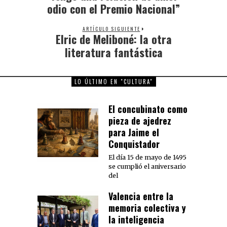
post:
odio con el Premio Nacional”
ARTÍCULO SIGUIENTE
Elric de Meliboné: la otra
Next
post:
literatura fantástica
LO ÚLTIMO EN "CULTURA"
El concubinato como
pieza de ajedrez
para Jaime el
Conquistador
El día 15 de mayo de 1495
se cumplió el aniversario
del
Valencia entre la
memoria colectiva y
la inteligencia