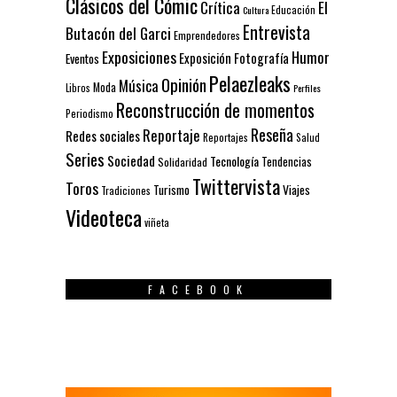
Clásicos del Cómic
El
Crítica
Educación
Cultura
Entrevista
Butacón del Garci
Emprendedores
Exposiciones
Humor
Exposición
Fotografía
Eventos
Pelaezleaks
Opinión
Música
Moda
Libros
Perfiles
Reconstrucción de momentos
Periodismo
Reseña
Reportaje
Redes sociales
Reportajes
Salud
Series
Sociedad
Tecnología
Solidaridad
Tendencias
Twittervista
Toros
Turismo
Viajes
Tradiciones
Videoteca
viñeta
FACEBOOK