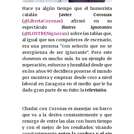
Hace ya algún tiempo que el humorista
catalán
Javier Coronas
(
@LibretaCoronas
) afirmó en su
espectáculo
Ilustres Ignorantes
(
@ILUSTRENignoran
) sobre las tablas que,
al igual que sus compañeros de escenario,
era una persona “con señorío que no se
avergüenza de ser ignorante”. Pero este
showman
es mucho más. Es un ejemplo de
superación, esfuerzo y humildad desde que
en los años 90 decidiera ponerse el mundo
por montera y empezar desde cero a nivel
laboral en Zaragoza en el medio que le ha
dado gran parte de su éxito: la
televisión
.
Charlar con Coronas es manejar un barco
que va a la deriva constantemente y que
resurge de entre las olas con buen tiempo
y con el mejor de los resultados: virando
constantemente
entre la cordura y el sin