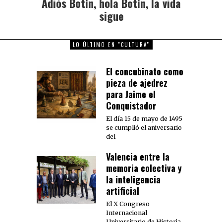
Adiós Botín, hola Botín, la vida
Next
post:
sigue
LO ÚLTIMO EN "CULTURA"
El concubinato como
pieza de ajedrez
para Jaime el
Conquistador
El día 15 de mayo de 1495
se cumplió el aniversario
del
Valencia entre la
memoria colectiva y
la inteligencia
artificial
El X Congreso
Internacional
Universitario de Historia