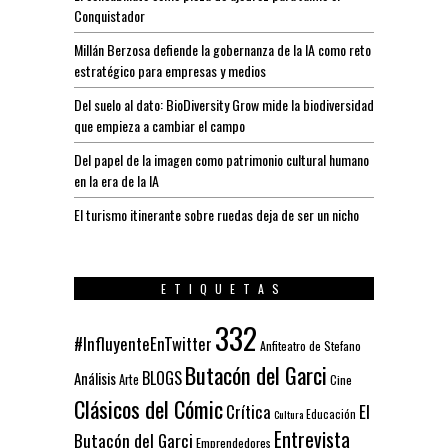
Conquistador
Millán Berzosa defiende la gobernanza de la IA como reto
estratégico para empresas y medios
Del suelo al dato: BioDiversity Grow mide la biodiversidad
que empieza a cambiar el campo
Del papel de la imagen como patrimonio cultural humano
en la era de la IA
El turismo itinerante sobre ruedas deja de ser un nicho
ETIQUETAS
332
#InfluyenteEnTwitter
Anfiteatro de Stefano
Butacón del Garci
BLOGS
Análisis
Arte
Cine
Clásicos del Cómic
El
Crítica
Educación
Cultura
Entrevista
Butacón del Garci
Emprendedores