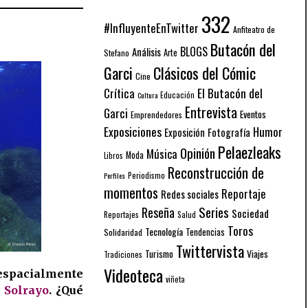
332
#InfluyenteEnTwitter
Anfiteatro de
Butacón del
BLOGS
Análisis
Arte
Stefano
Garci
Clásicos del Cómic
Cine
El Butacón del
Crítica
Educación
Cultura
Entrevista
Garci
Eventos
Emprendedores
Exposiciones
Humor
Exposición
Fotografía
Pelaezleaks
Opinión
Música
Moda
Libros
Reconstrucción de
Periodismo
Perfiles
momentos
Reportaje
Redes sociales
Series
Reseña
Sociedad
Reportajes
Salud
Toros
Tecnología
Solidaridad
Tendencias
Twittervista
Turismo
Viajes
Tradiciones
Videoteca
espacialmente
viñeta
n Solrayo
. ¿Qué