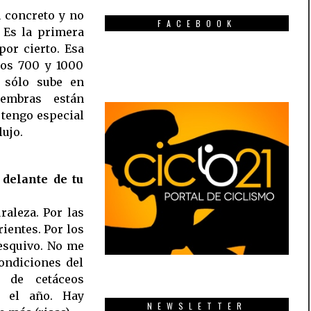
n concreto y no
FACEBOOK
. Es la primera
por cierto. Esa
 los 700 y 1000
 sólo sube en
hembras están
 tengo especial
lujo.
 delante de tu
aleza. Por las
ientes. Por los
esquivo. No me
ondiciones del
 de cetáceos
o el año. Hay
NEWSLETTER