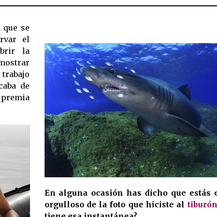
a que se
rvar el
brir la
 mostrar
 trabajo
acaba de
e premia
En alguna ocasión has dicho que estás 
orgulloso de la foto que hiciste al
tiburó
tiene esa instantánea?