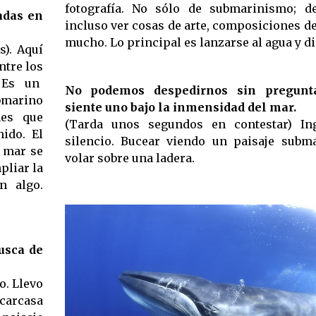
fotografía. No sólo de submarinismo; d
adas en
incluso ver cosas de arte, composiciones de
mucho. Lo principal es lanzarse al agua y di
s). Aquí
ntre los
. Es un
No podemos despedirnos sin pregunt
ubmarino
siente uno bajo la inmensidad del mar.
nes que
(Tarda unos segundos en contestar) In
ido. El
silencio. Bucear viendo un paisaje sub
l mar se
volar sobre una ladera.
pliar la
n algo.
usca de
o. Llevo
carcasa