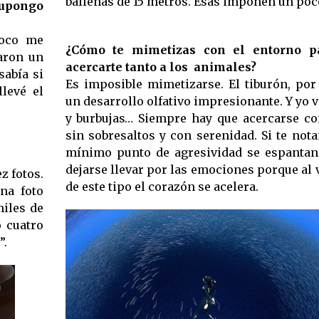
ballenas de 15 metros. Esas imponen un poco
supongo
poco me
¿Cómo te mimetizas con el entorno p
aron un
acercarte tanto a los animales?
sabía si
Es imposible mimetizarse. El tiburón, por
levé el
un desarrollo olfativo impresionante. Y yo v
y burbujas… Siempre hay que acercarse con
sin sobresaltos y con serenidad. Si te not
mínimo punto de agresividad se espantan
dejarse llevar por las emociones porque al 
z fotos.
de este tipo el corazón se acelera.
na foto
miles de
o cuatro
”.