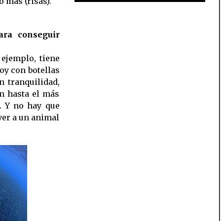
 más (risas).
ara conseguir
 ejemplo, tiene
oy con botellas
 tranquilidad,
an hasta el más
. Y no hay que
ver a un animal