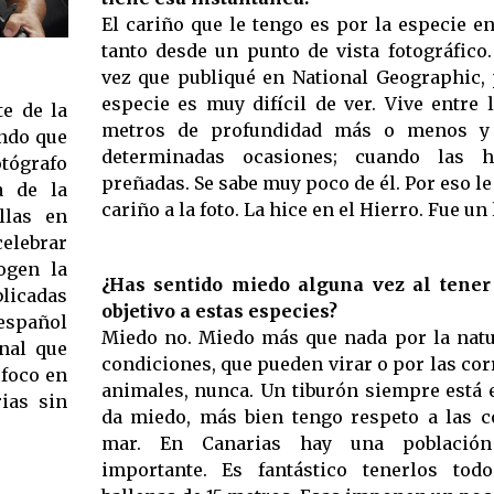
El cariño que le tengo es por la especie e
tanto desde un punto de vista fotográfico
vez que publiqué en National Geographic, 
especie es muy difícil de ver. Vive entre
e de la
metros de profundidad más o menos y
undo que
determinadas ocasiones; cuando las 
tógrafo
preñadas. Se sabe muy poco de él. Por eso le
a de la
cariño a la foto. La hice en el Hierro. Fue un 
llas en
celebrar
ogen la
¿Has sentido miedo alguna vez al tener
blicadas
objetivo a estas especies?
español
Miedo no. Miedo más que nada por la natur
onal que
condiciones, que pueden virar o por las corr
 foco en
animales, nunca. Un tiburón siempre está 
ias sin
da miedo, más bien tengo respeto a las c
mar. En Canarias hay una población
importante. Es fantástico tenerlos tod