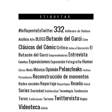
ETIQUETAS
332
#InfluyenteEnTwitter
Anfiteatro de Stefano
Butacón del Garci
BLOGS
Análisis
Arte
Cine
Clásicos del Cómic
El
Crítica
Educación
Cultura
Entrevista
Butacón del Garci
Emprendedores
Exposiciones
Humor
Exposición
Fotografía
Eventos
Pelaezleaks
Opinión
Música
Moda
Libros
Perfiles
Reconstrucción de momentos
Periodismo
Reseña
Reportaje
Redes sociales
Reportajes
Salud
Series
Sociedad
Tecnología
Solidaridad
Tendencias
Twittervista
Toros
Turismo
Viajes
Tradiciones
Videoteca
viñeta