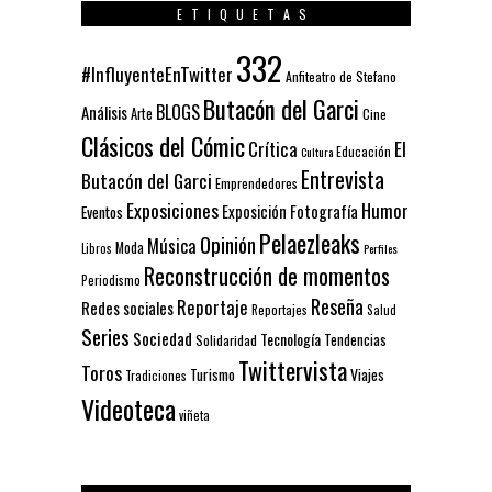
ETIQUETAS
332
#InfluyenteEnTwitter
Anfiteatro de Stefano
Butacón del Garci
BLOGS
Análisis
Arte
Cine
Clásicos del Cómic
El
Crítica
Educación
Cultura
Entrevista
Butacón del Garci
Emprendedores
Exposiciones
Humor
Exposición
Fotografía
Eventos
Pelaezleaks
Opinión
Música
Moda
Libros
Perfiles
Reconstrucción de momentos
Periodismo
Reseña
Reportaje
Redes sociales
Reportajes
Salud
Series
Sociedad
Tecnología
Solidaridad
Tendencias
Twittervista
Toros
Turismo
Viajes
Tradiciones
Videoteca
viñeta