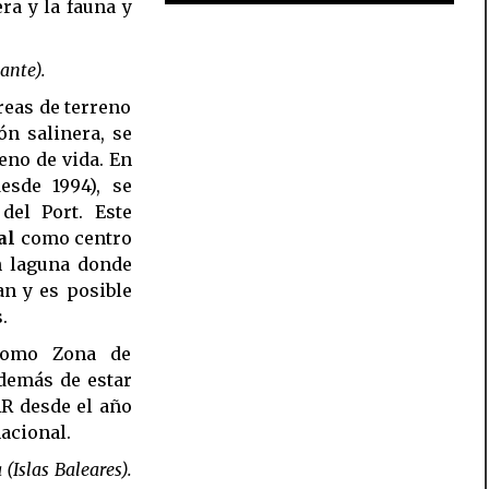
ra y la fauna y
ante).
reas de terreno
ón salinera, se
eno de vida. En
esde 1994), se
del Port. Este
al
como centro
n laguna donde
an y es posible
.
 como Zona de
además de estar
AR desde el año
acional.
(Islas Baleares).