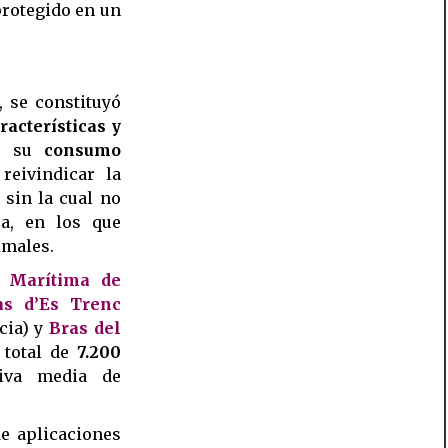
protegido en un
, se constituyó
racterísticas y
er su
consumo
reivindicar la
 sin la cual no
za, en los que
imales.
n
Marítima de
as d’Es Trenc
cia) y
Bras del
 total de
7.200
iva media de
de aplicaciones