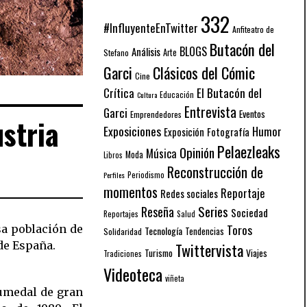
332
#InfluyenteEnTwitter
Anfiteatro de
Butacón del
BLOGS
Análisis
Arte
Stefano
Garci
Clásicos del Cómic
Cine
El Butacón del
Crítica
Educación
Cultura
Entrevista
Garci
Eventos
Emprendedores
ustria
Exposiciones
Humor
Exposición
Fotografía
Pelaezleaks
Opinión
Música
Moda
Libros
Reconstrucción de
Periodismo
Perfiles
momentos
Reportaje
Redes sociales
Series
Reseña
Sociedad
Reportajes
Salud
Toros
sa población de
Tecnología
Solidaridad
Tendencias
de España.
Twittervista
Turismo
Viajes
Tradiciones
Videoteca
viñeta
humedal de gran