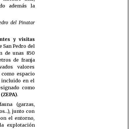
ndo además la
dro del Pinatar
ntes y visitas
e San Pedro del
ón de unas 850
tros de franja
vados valores
n como espacio
 incluido en el
esignado como
 (ZEPA)
.
auna (garzas,
os…), junto con
con el entorno,
a explotación