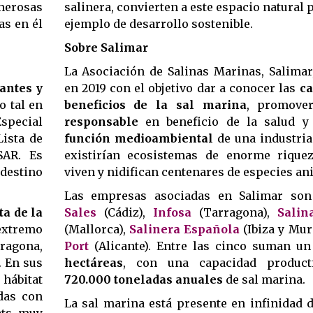
merosas
salinera, convierten a este espacio natural 
as en él
ejemplo de desarrollo sostenible.
Sobre Salimar
La Asociación de Salinas Marinas, Salimar
tantes y
en 2019 con el objetivo dar a conocer las
ca
o tal en
beneficios de la sal marina
, promov
special
responsable
en beneficio de la salud y 
Lista de
función medioambiental
de una industria
SAR. Es
existirían ecosistemas de enorme rique
destino
viven y nidifican centenares de especies an
Las empresas asociadas en Salimar so
ta de la
Sales
(Cádiz),
Infosa
(Tarragona),
Salin
extremo
(Mallorca),
Salinera Española
(Ibiza y Mur
rragona,
Port
(Alicante). Entre las cinco suman un
. En sus
hectáreas
, con una capacidad product
hábitat
720.000 toneladas anuales
de sal marina.
das con
La sal marina está presente en infinidad 
ats muy