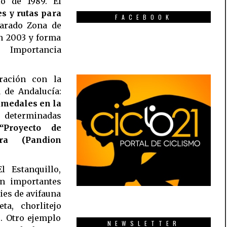
io de 1989. El
es y rutas para
FACEBOOK
larado Zona de
en 2003 y forma
 Importancia
ración con la
 de Andalucía:
umedales en la
 determinadas
Proyecto de
ora (Pandion
l Estanquillo,
n importantes
ies de avifauna
ta, chorlitejo
. Otro ejemplo
NEWSLETTER