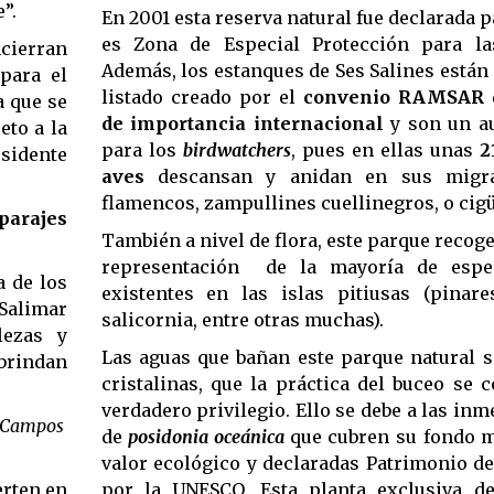
”.
En 2001 esta reserva natural fue declarada p
es Zona de Especial Protección para la
ncierran
Además, los estanques de Ses Salines están 
 para el
listado creado por el
convenio RAMSAR 
a que se
de importancia internacional
y son un au
eto a la
para los
birdwatchers
, pues en ellas unas
2
esidente
aves
descansan y anidan en sus migra
flamencos, zampullines cuellinegros, o cig
parajes
También a nivel de flora, este parque recog
representación de la mayoría de espec
a de los
existentes en las islas pitiusas (pinare
 Salimar
salicornia, entre otras muchas).
lezas y
Las aguas que bañan este parque natural s
brindan
cristalinas, que la práctica del buceo se 
verdadero privilegio. Ello se debe a las in
e Campos
de
posidonia oceánica
que cubren su fondo m
valor ecológico y declaradas Patrimonio d
erten en
por la UNESCO. Esta planta exclusiva d