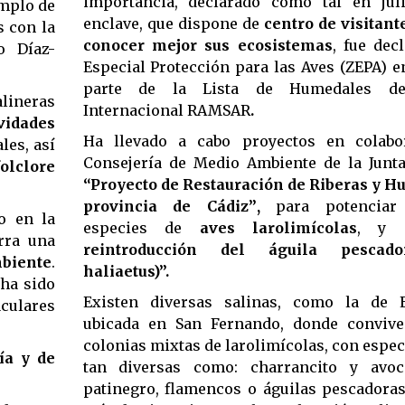
importancia, declarado como tal en jul
emplo de
enclave, que dispone de
centro de visitant
s con la
conocer mejor sus ecosistemas
, fue dec
o Díaz-
Especial Protección para las Aves (ZEPA) 
parte de la Lista de Humedales de
alineras
Internacional RAMSAR
.
vidades
Ha llevado a cabo proyectos en colabo
les, así
Consejería de Medio Ambiente de la Junta
folclore
“Proyecto de Restauración de Riberas y H
provincia de Cádiz”
,
para potenciar
o en la
especies de
aves larolimícolas
, y
“
erra una
reintroducción del águila pescad
mbiente
.
haliaetus)”.
 ha sido
Existen diversas salinas, como la de E
culares
ubicada en San Fernando, donde convive
colonias mixtas de larolimícolas, con espec
ía y de
tan diversas como: charrancito y avoce
patinegro, flamencos o águilas pescadoras