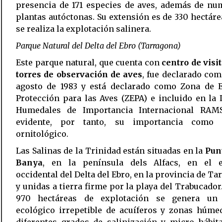
presencia de 171 especies de aves, además de nu
plantas autóctonas. Su extensión es de 330 hectáre
se realiza la explotación salinera.
Parque Natural del Delta del Ebro (Tarragona)
Este parque natural, que cuenta con
centro de visi
torres de observación de aves
, fue declarado com
agosto de 1983 y está declarado como Zona de E
Protección para las Aves (ZEPA) e incluido en la 
Humedales de Importancia Internacional RAM
evidente, por tanto, su importancia como 
ornitológico.
Las Salinas de la Trinidad están situadas en la
Pun
Banya
, en la península dels Alfacs, en el 
occidental del Delta del Ebro, en la provincia de Ta
y unidas a tierra firme por la playa del Trabucador
970 hectáreas de explotación se genera un 
ecológico irrepetible de acuíferos y zonas húme
diferentes grados de salinización y micro hábit