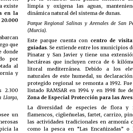
a existe
limpia y oxigena las aguas, mantenie
a en la
dinámica natural del sistema de dunas.
e
20.000
Parque Regional Salinas y Arenales de San Pe
(Murcia).
 abarcan
Este parque cuenta con
centro de visita
argo que
guiadas
. Se extiende entre los municipios d
te donde
Pinatar y San Javier y tiene una extensi
do por
hectáreas que incluyen cerca de 6 kilóme
tada al
litoral mediterránea. Debido a los ele
ornia y
naturales de este humedal, su declaració
protegido regional se remonta a 1992. Fue
s 2.300
listado RAMSAR en 1994 y en 1998 fue d
 Llarga
,
Zona de Especial Protección para las Aves
La diversidad de especies de flora y f
see un
flamencos, cigüeñuelas, fartet, carrizo, pin
umerosas
las actividades tradicionales en armonía 
picia la
como la pesca en “Las Encañizadas” o l