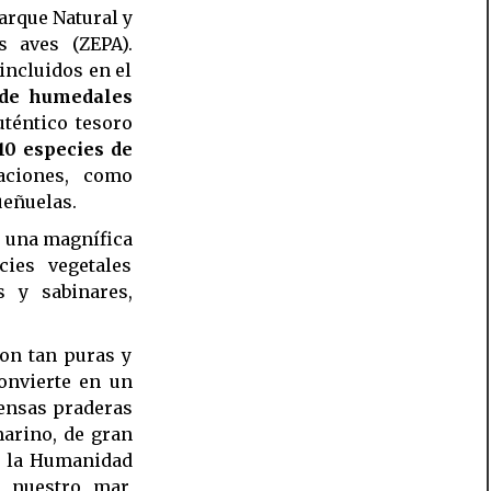
arque Natural y
s aves (ZEPA).
incluidos en el
de humedales
téntico tesoro
10 especies de
ciones, como
üeñuelas.
e una magnífica
ies vegetales
s y sabinares,
on tan puras y
convierte en un
mensas praderas
arino, de gran
e la Humanidad
e nuestro mar,