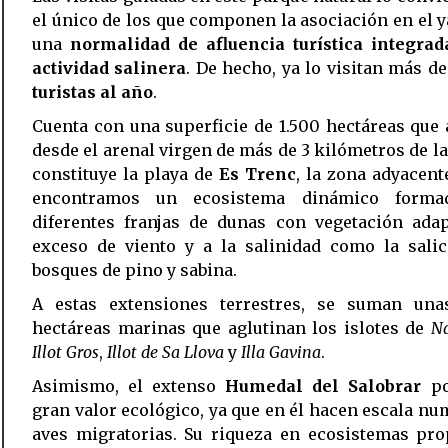
el único de los que componen la asociación en el y
una
normalidad de afluencia turística integrad
actividad salinera
. De hecho, ya lo visitan más d
turistas al año
.
Cuenta con una superficie de 1.500 hectáreas que
desde el arenal virgen de más de 3 kilómetros de l
constituye la playa de
Es Trenc
, la zona adyacen
encontramos un ecosistema dinámico forma
diferentes franjas de dunas con vegetación adap
exceso de viento y a la salinidad como la salic
bosques de pino y sabina.
A estas extensiones terrestres, se suman una
hectáreas marinas que aglutinan los islotes de
Na
Illot Gros
,
Illot de Sa Llova
y
Illa Gavina
.
Asimismo, el extenso
Humedal del Salobrar
po
gran valor ecológico, ya que en él hacen escala n
aves migratorias. Su riqueza en ecosistemas pro