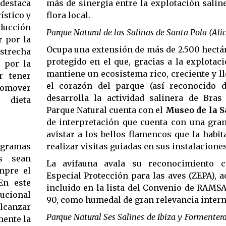
 destaca
más de sinergia entre la explotación saline
ístico y
flora local.
ducción
Parque Natural de las Salinas de Santa Pola (Alic
r por la
Ocupa una extensión de más de 2.500 hectá
trecha
protegido en el que, gracias a la explotaci
 por la
mantiene un ecosistema rico, creciente y ll
r tener
el corazón del parque (así reconocido d
romover
desarrolla la actividad salinera de Bras 
 dieta
Parque Natural cuenta con el
Museo de la S
de interpretación que cuenta con una gra
avistar a los bellos flamencos que la habit
ogramas
realizar visitas guiadas en sus instalaciones
os sean
La avifauna avala su reconocimiento
mpre el
Especial Protección para las aves (ZEPA), 
En este
incluido en la lista del Convenio de RAMS
tucional
90, como humedal de gran relevancia intern
alcanzar
Parque Natural Ses Salines de Ibiza y Formentera 
mente la