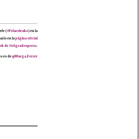
efe (
#Pelaezleaks
) en la
ario en la
página oficial
ok de 360gradospress
.
to es de
@Marga_Ferrer