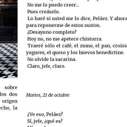
 No me lo puedo creer…
 Pues creáselo.
 Lo haré si usted me lo dice, Peláez. Y aho
para reponerme de estos sustos.
 ¿Desayuno completo?
 Hoy no, no me apetece chistorra.
 Traeré sólo el café, el zumo, el pan, crois
yogures, el queso y los huevos benedictine.
 No olvide la sacarina.
 Claro, jefe, claro.
o sobre
los dos
Martes, 21 de octubre
o origen
echo, la
 ¿Ve eso, Peláez?
 Sí, jefe, ¿qué es?