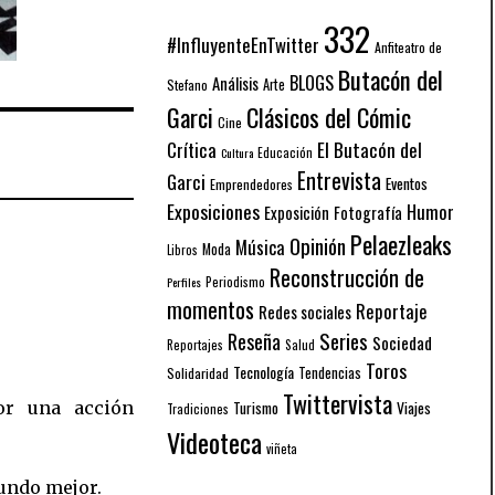
332
#InfluyenteEnTwitter
Anfiteatro de
Butacón del
BLOGS
Análisis
Arte
Stefano
Garci
Clásicos del Cómic
Cine
El Butacón del
Crítica
Educación
Cultura
Entrevista
Garci
Eventos
Emprendedores
Exposiciones
Humor
Exposición
Fotografía
Pelaezleaks
Opinión
Música
Moda
Libros
Reconstrucción de
Periodismo
Perfiles
momentos
Reportaje
Redes sociales
Series
Reseña
Sociedad
Reportajes
Salud
Toros
Tecnología
Solidaridad
Tendencias
Twittervista
or una acción
Turismo
Viajes
Tradiciones
Videoteca
viñeta
mundo mejor.