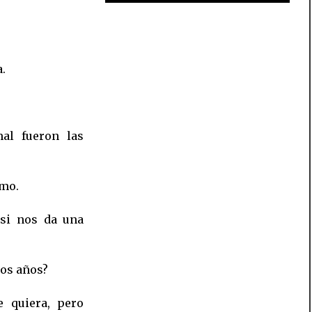
.
al fueron las
smo.
 si nos da una
tos años?
e quiera, pero