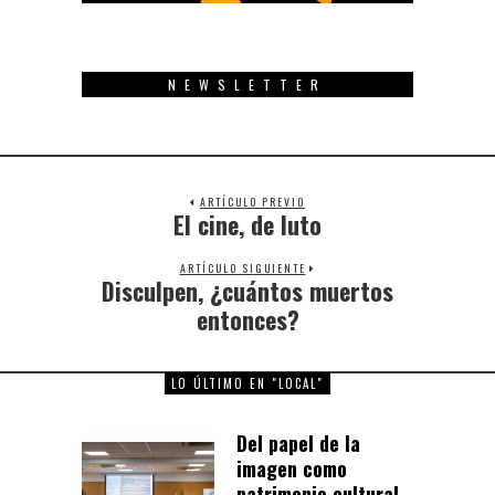
NEWSLETTER
ARTÍCULO PREVIO
El cine, de luto
Previous
post:
ARTÍCULO SIGUIENTE
Disculpen, ¿cuántos muertos
Next
post:
entonces?
LO ÚLTIMO EN "LOCAL"
Del papel de la
imagen como
patrimonio cultural