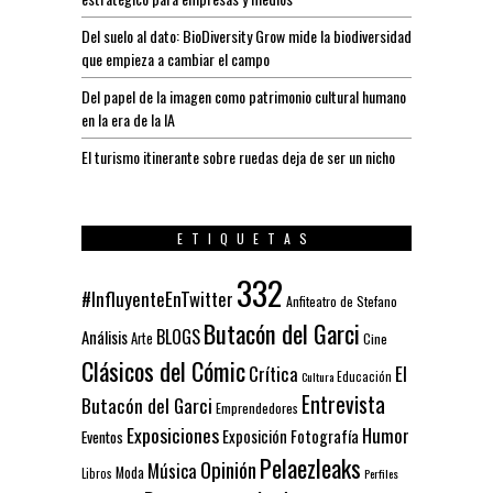
Del suelo al dato: BioDiversity Grow mide la biodiversidad
que empieza a cambiar el campo
Del papel de la imagen como patrimonio cultural humano
en la era de la IA
El turismo itinerante sobre ruedas deja de ser un nicho
ETIQUETAS
332
#InfluyenteEnTwitter
Anfiteatro de Stefano
Butacón del Garci
BLOGS
Análisis
Arte
Cine
Clásicos del Cómic
El
Crítica
Educación
Cultura
Entrevista
Butacón del Garci
Emprendedores
Exposiciones
Humor
Exposición
Fotografía
Eventos
Pelaezleaks
Opinión
Música
Moda
Libros
Perfiles