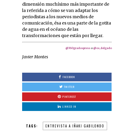
dimensión muchísimo más importante de
la referida a cómo se van adaptar los
periodistas a los nuevos medios de
comunicación, ésa es una parte de la gotita
de agua en el océano de las
transformaciones que están por llegar.
@360gradospress
o
@os_delgado
Javier Montes
FACEBOOK
TWITTER
PINTEREST
LINKED IN
TAGS:
ENTREVISTA A IÑAKI GABILONDO