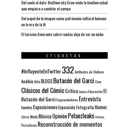
Del suelo al dato: BioDiversity Grow mide la biodiversidad
que empieza a cambiar el campo
Del papel de la imagen como patrimonio cultural humano
en la era de la IA
El turismo itinerante sobre ruedas deja de ser un nicho
ETIQUETAS
332
#InfluyenteEnTwitter
Anfiteatro de Stefano
Butacón del Garci
BLOGS
Análisis
Arte
Cine
Clásicos del Cómic
El
Crítica
Educación
Cultura
Entrevista
Butacón del Garci
Emprendedores
Exposiciones
Humor
Exposición
Fotografía
Eventos
Pelaezleaks
Opinión
Música
Moda
Libros
Perfiles
Reconstrucción de momentos
Periodismo