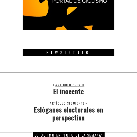
NEWSLETTER
ARTÍCULO PREVIO
El inocente
Previous
post:
ARTÍCULO SIGUIENTE
Eslóganes electorales en
Next
post:
perspectiva
LO ÚLTIMO EN "FOTO DE LA SEMANA"