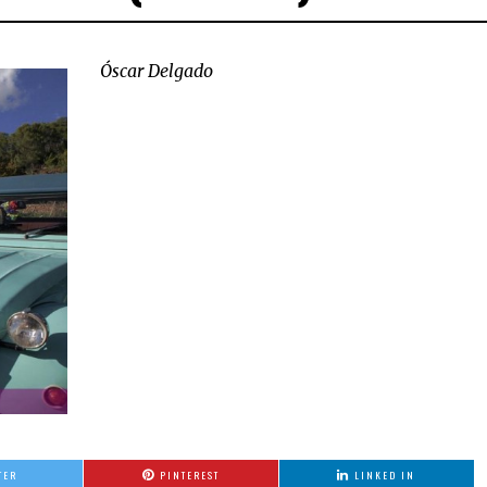
Óscar Delgado
TER
PINTEREST
LINKED IN