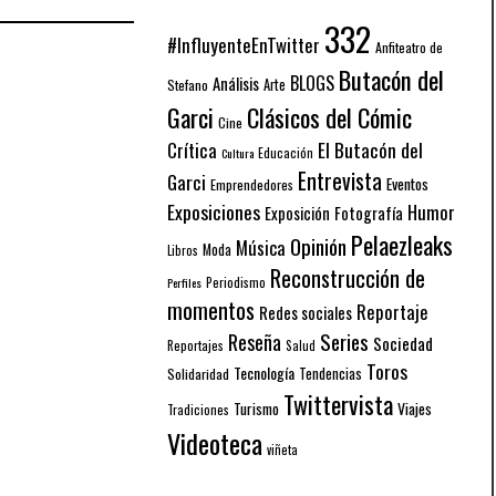
332
#InfluyenteEnTwitter
Anfiteatro de
Butacón del
BLOGS
Análisis
Arte
Stefano
Garci
Clásicos del Cómic
Cine
El Butacón del
Crítica
Educación
Cultura
Entrevista
Garci
Eventos
Emprendedores
Exposiciones
Humor
Exposición
Fotografía
Pelaezleaks
Opinión
Música
Moda
Libros
Reconstrucción de
Periodismo
Perfiles
momentos
Reportaje
Redes sociales
Series
Reseña
Sociedad
Reportajes
Salud
Toros
Tecnología
Solidaridad
Tendencias
Twittervista
Turismo
Viajes
Tradiciones
Videoteca
viñeta