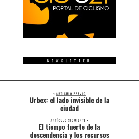
NEWSLETTER
ARTÍCULO PREVIO
Urbex: el lado invisible de la
Previous
post:
ciudad
ARTÍCULO SIGUIENTE
El tiempo fuerte de la
Next
post:
descendencia y los recursos