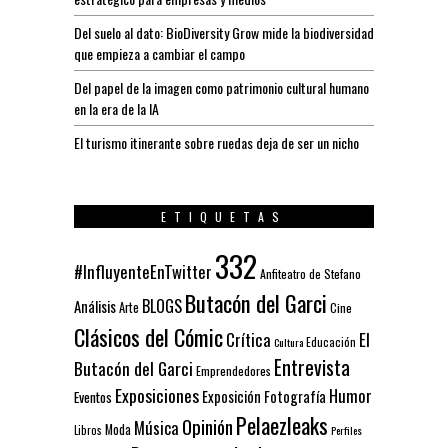
Del suelo al dato: BioDiversity Grow mide la biodiversidad
que empieza a cambiar el campo
Del papel de la imagen como patrimonio cultural humano
en la era de la IA
El turismo itinerante sobre ruedas deja de ser un nicho
ETIQUETAS
332
#InfluyenteEnTwitter
Anfiteatro de Stefano
Butacón del Garci
BLOGS
Análisis
Arte
Cine
Clásicos del Cómic
El
Crítica
Educación
Cultura
Entrevista
Butacón del Garci
Emprendedores
Exposiciones
Humor
Exposición
Fotografía
Eventos
Pelaezleaks
Opinión
Música
Moda
Libros
Perfiles