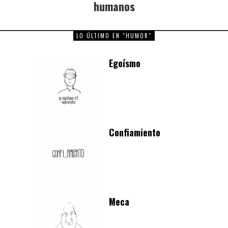
humanos
LO ÚLTIMO EN "HUMOR"
Egoísmo
Confiamiento
Meca