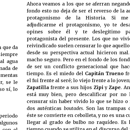
Ahora veamos a los que se aferran negando
fondo esto no deja de ser el reverso de la a
protagonismo de la Historia. Si me 
adjudicarme el protagonismo, yo te des
opines sobre él y te deslegitimo p
protagonista del presente. Los que no viv
reivindicado suelen censurar lo que aquello
n que da
desde su perspectiva actual hicieron mal.
siempre
macho seguro. Pero en el fondo de los fond
al agua
de ser un conflicto generacional que hac
 nada de
tiempo. Es el miedo del
Capitán Trueno
fr
ormentas
el fui frente al seré; lo viejo frente a lo jove
r, se le
Zapatilla
frente a sus hijos
Zipi
y
Zape
. A
o sí, lo
está muy bien, pero descalificar por no 
censurar sin haber vivido lo que se hizo o
dos auténticas
boutades
. Son las trampas 
éste se convierte en cebolleta, y no es una 
periodo
llegar al grado de bulbo no raquídeo. Es 
 algunos
tiempo cuando se utiliza en el discurso del 
s con el