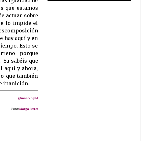
más igualdad de
es que estamos
e actuar sobre
e lo impide el
 descomposición
e hay aquí y en
tiempo. Esto se
rreno porque
l. Ya sabéis que
l aquí y ahora,
ro que también
 inanición.
@manologild
Foto:
Marga Ferrer