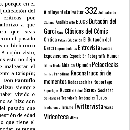
, porque en el
332
djudicación del
#InfluyenteEnTwitter
Anfiteatro de
críticas por
Butacón del
BLOGS
Análisis
Arte
Stefano
autorizo a que
Garci
Clásicos del Cómic
ara que seas
Cine
El Butacón del
Crítica
ieron el pasado
Educación
Cultura
s no hicieron o
Entrevista
Garci
Eventos
Emprendedores
 A cojón visto,
Exposiciones
Humor
Exposición
Fotografía
os esto no deja
Pelaezleaks
Opinión
Música
Moda
Libros
e malgastar el
Reconstrucción de
ente a
Crispín
;
Periodismo
Perfiles
momentos
n;
Don Pantuflo
Reportaje
Redes sociales
nalizar siempre
Series
Reseña
Sociedad
Reportajes
Salud
haber vivido o
Toros
Tecnología
Solidaridad
Tendencias
 no se hizo son
Twittervista
Turismo
Viajes
Tradiciones
del pasado que
Videoteca
cuestión de edad
viñeta
lo que tiene el
poder, se tenga