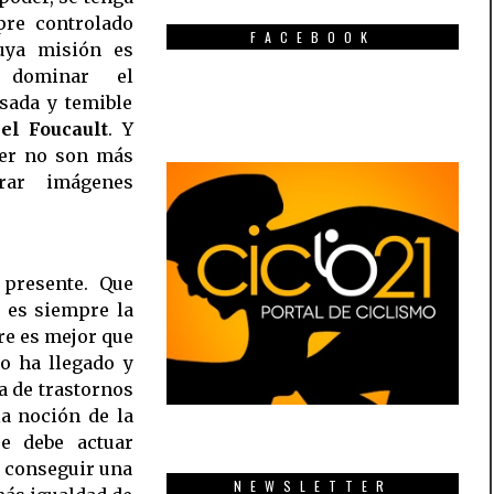
mpre controlado
FACEBOOK
uya misión es
 dominar el
sada y temible
el Foucault
. Y
der no son más
rar imágenes
 presente. Que
 es siempre la
pre es mejor que
o ha llegado y
a de trastornos
a noción de la
re debe actuar
y conseguir una
NEWSLETTER