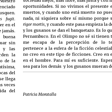
sociedad mejor, más libre, más justa y con 
Nuestro
oportunidades. Si no vivimos el presente 
renciado
muertos, y cuando uno está muerto no pued
squen.
nada, ni siquiera sobre sí mismo porque s
s fugit
.
rigor mortis
, y cuando este pasa empieza la
er en el
y los gusanos se dan el banquetazo. Es lo qu
e jamás.
Pernambuco. En el Olimpo no sé si tienen 
, buena
me escapa de la percepción de lo te
uar sin
pertenece a la esfera de la ficción celestia
s y las
no creo en este tipo de ficciones. Creo en e
rden la
en el hombre. Para mí es suficiente. Espe
o de la
sea para los demás y los gusanos mueran de
ntísima,
ocas del
se llega
as veces
ida del
Patricia Moratalla