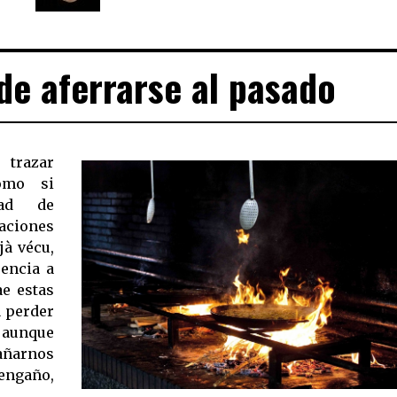
de aferrarse al pasado
 trazar
omo si
dad de
aciones
jà vécu,
rencia a
ae estas
a perder
o aunque
añarnos
engaño,