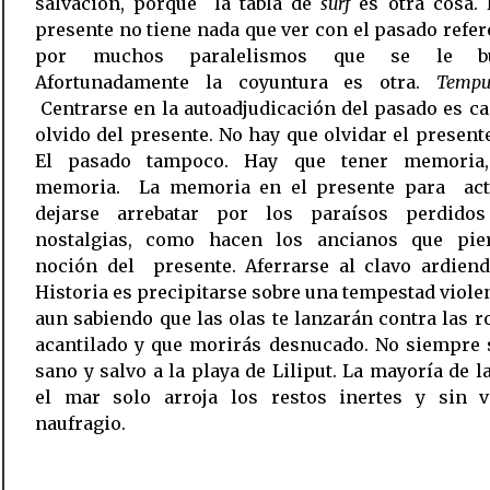
salvación, porque la tabla de
surf
es otra cosa. 
presente no tiene nada que ver con el pasado refe
por muchos paralelismos que se le bu
Afortunadamente la coyuntura es otra.
Tempu
Centrarse en la autoadjudicación del pasado es ca
olvido del presente. No hay que olvidar el present
El pasado tampoco. Hay que tener memoria
memoria. La memoria en el presente para act
dejarse arrebatar por los paraísos perdido
nostalgias, como hacen los ancianos que pie
noción del presente. Aferrarse al clavo ardiend
Historia es precipitarse sobre una tempestad viole
aun sabiendo que las olas te lanzarán contra las r
acantilado y que morirás desnucado. No siempre 
sano y salvo a la playa de Liliput. La mayoría de l
el mar solo arroja los restos inertes y sin v
naufragio.