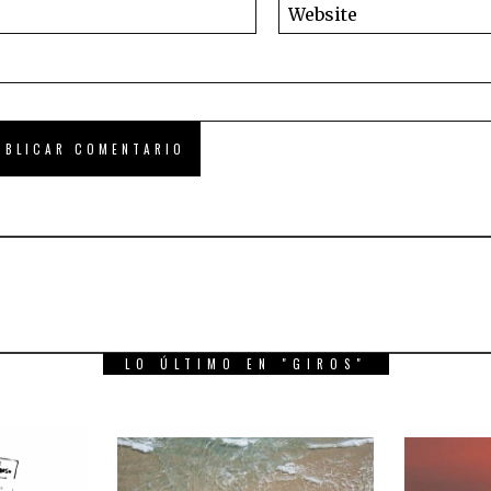
LO ÚLTIMO EN "GIROS"