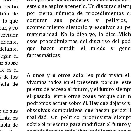
este o se aspire a tenerlo. Un discurso sie
n hecho
por cierto número de procedimientos c
tión de
conjurar sus poderes y peligros,
r lo que
acontecimiento aleatorio y esquivar su pe
ar, y yo
materialidad. No lo digo yo, lo dice
Mich
Servidor
esos procedimientos del discurso del po
andente,
que hacer cundir el miedo y gene
delante.
fantasmáticas.
egar el
ar sobre
ue es el
A unos y a otros solo les pido vivan el
 de los
vivamos todos en el presente, porque este
uella de
puerta de acceso al futuro, y el futuro siem
el pasado, entre otras cosas porque aún n
podremos actuar sobre él. Hay que dejarse y
obsesivos compulsivos que hacen perder l
r de sus
realidad. Un político progresista siemp
tinta es
sobre el presente para modificar el futuro 
abla de